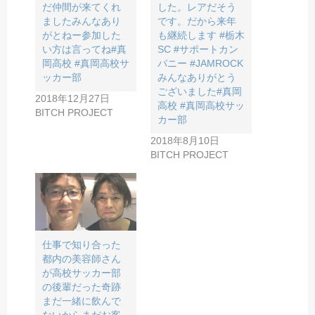
だ仲間が来てくれ
した。レアだそう
ましたみんなあり
です。だから来年
がとねー参加した
も継続します #栃木
い方は言ってね#真
SC #サポートカン
岡高校 #真岡高校サ
パニー #JAMROCK
ッカー部
みんなありがとう
ございました#真岡
2018年12月27日
高校 #真岡高校サッ
BITCH PROJECT
カー部
2018年8月10日
BITCH PROJECT
仕事で知り合った
都内の美容師さん
が高校サッカー部
の後輩だった奇跡️
まだ一緒に飲んで