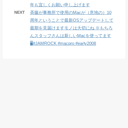
年も宜しくお願い申し上げます
NEXT
斉藤が事務所で使用のMacが（意地の）10
周年️ということで最新OSアップデートして
最期を見届けますモノは大切にね ※もちろ
んスタッフさんは新しいMacを使ってます
🖥#JAMROCK #macpro #early2008