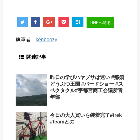
B!
LINEへ送る
執筆者：
kenboozy
関連記事
昨日の学びハヤブサは速い️ #那須
どうぶつ王国 #バードショー #ス
ペクタクル#宇都宮商工会議所青
年部
今日の大人買いを装着完了#trek
#teamとの