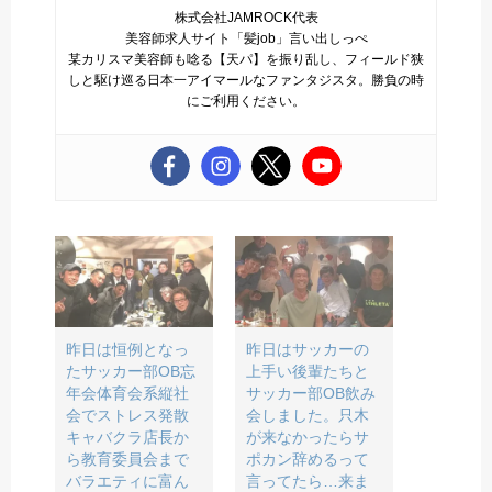
株式会社JAMROCK代表
美容師求人サイト「髪job」言い出しっぺ
某カリスマ美容師も唸る【天パ】を振り乱し、フィールド狭
しと駆け巡る日本一アイマールなファンタジスタ。勝負の時
にご利用ください。
昨日は恒例となっ
昨日はサッカーの
た️サッカー部OB忘
上手い後輩たちと
年会体育会系縦社
サッカー部OB飲み
会でストレス発散️
会しました。只木
キャバクラ店長か
が来なかったらサ
ら教育委員会まで
ポカン辞めるって
バラエティに富ん
言ってたら…来ま