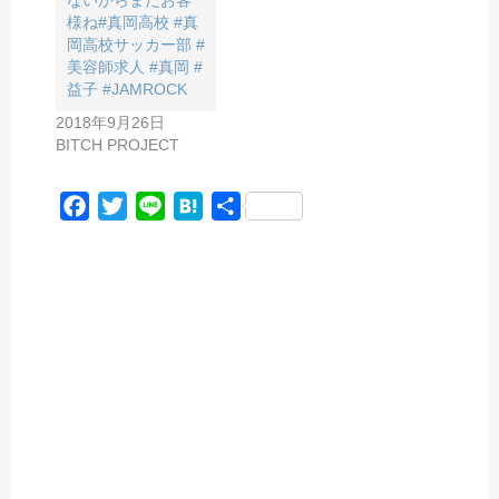
ないからまだお客
様ね#真岡高校 #真
岡高校サッカー部 #
美容師求人 #真岡 #
益子 #JAMROCK
2018年9月26日
BITCH PROJECT
F
T
L
H
共
a
w
i
a
有
c
i
n
t
e
t
e
e
b
t
n
o
e
a
o
r
k