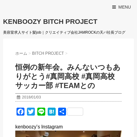
MENU
KENBOOZY BITCH PROJECT
美容室求人サイト髪job｜クリエイティブ会社JAMROCKの天パ社長ブログ
ホーム
>
BITCH PROJECT
>
恒例の新年会。みんないつもあ
りがとう#真岡高校 #真岡高校
サッカー部 #TEAMとの
2018/01/03
F
T
L
H
共
a
w
i
a
有
kenboozy’s Instagram
c
i
n
t
e
t
e
e