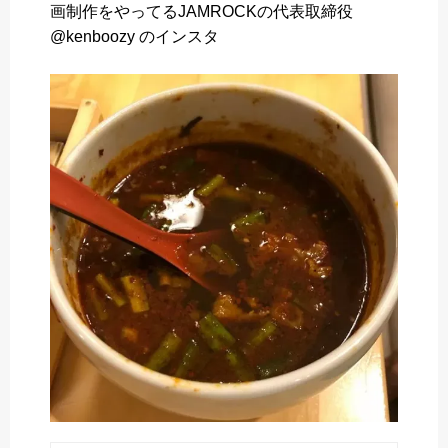
画制作をやってるJAMROCKの代表取締役
o
e
a
@kenboozy のインスタ
o
r
k