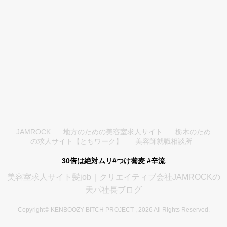
JAMROCK
地方のための美容室求人サイト
栃木のため
の求人サイト【とちワーク】
美容師就職相談所
30倍は絶対ムリ#つけ蕎麦 #辛流
美容室求人サイト髪job｜クリエイティブ会社JAMROCKの
天パ社長ブログ
Copyright© KENBOOZY BITCH PROJECT , 2026 All Rights Reserved.