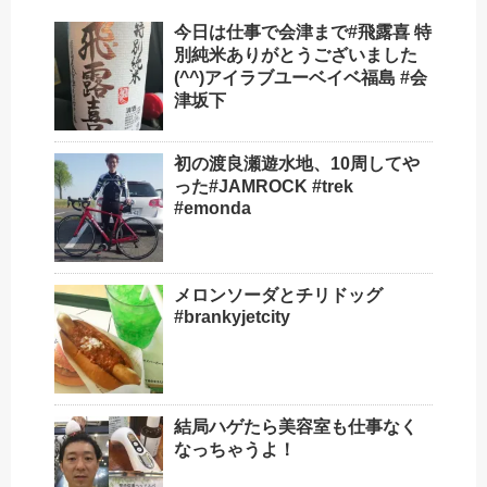
今日は仕事で会津まで#飛露喜 特
別純米ありがとうございました
(^^)アイラブユーベイベ福島 #会
津坂下
初の渡良瀬遊水地、10周してや
った#JAMROCK #trek
#emonda
メロンソーダとチリドッグ
#brankyjetcity
結局ハゲたら美容室も仕事なく
なっちゃうよ！