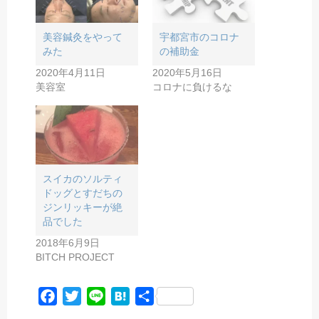
美容鍼灸をやって
宇都宮市のコロナ
みた
の補助金
2020年4月11日
2020年5月16日
美容室
コロナに負けるな
スイカのソルティ
ドッグとすだちの
ジンリッキーが絶
品でした
2018年6月9日
BITCH PROJECT
F
T
L
H
共
a
w
i
a
有