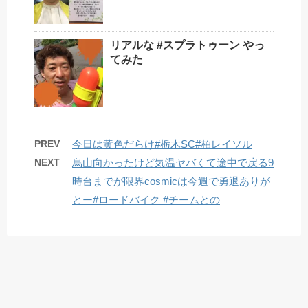
リアルな #スプラトゥーン やっ
てみた
PREV
今日は黄色だらけ#栃木SC#柏レイソル
NEXT
烏山向かったけど気温ヤバくて途中で戻る9
時台までが限界cosmicは今週で勇退ありが
とー#ロードバイク #チームとの