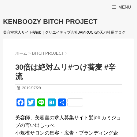
MENU
KENBOOZY BITCH PROJECT
美容室求人サイト髪job｜クリエイティブ会社JAMROCKの天パ社長ブログ
ホーム
>
BITCH PROJECT
>
30倍は絶対ムリ#つけ蕎麦 #辛
流
2019/07/29
F
T
L
H
共
a
w
i
a
有
美容師、美容室の求人募集サイト髪job カミジョ
c
i
n
t
ブの言い出しっぺ
e
t
e
e
小規模サロンの集客・広告・ブランディング企
b
t
n