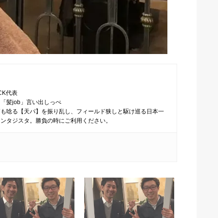
CK代表
「髪job」言い出しっぺ
師も唸る【天パ】を振り乱し、フィールド狭しと駆け巡る日本一
ァンタジスタ。勝負の時にご利用ください。