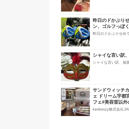
昨日のドかぶりせめ
ン、ゴルフっぽ
昨日のドかぶりせめてバ
シャイな言い訳、仮
シャイな言い訳、仮面で隠
サンドウィッチ
ェ ドリーム宇都宮市
フェ#美容室以外
kenboozy株式会社