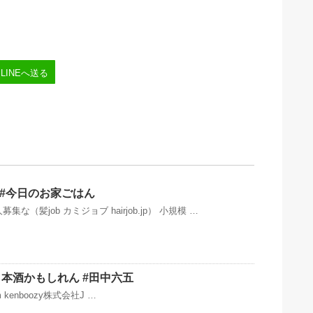
LINEへ送る
 #今日のお家ごはん
な（髪job カミジョブ hairjob.jp） 小規模 …
本酒かもしれん #田中六五
ram kenboozy株式会社J …