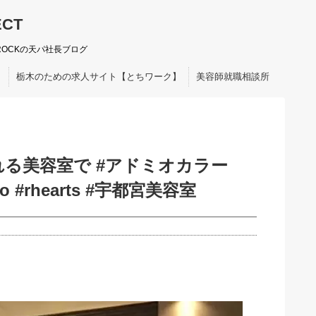
ECT
ROCKの天パ社長ブログ
ト
栃木のための求人サイト【とちワーク】
美容師就職相談所
る美容室で #アドミオカラー
mino #rhearts #宇都宮美容室