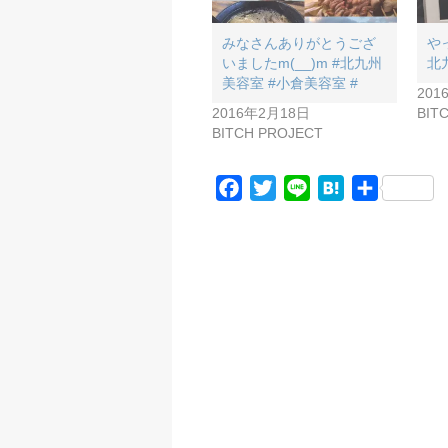
みなさんありがとうござ
や
いましたm(__)m #北九州
北
美容室 #小倉美容室 #
201
2016年2月18日
BIT
BITCH PROJECT
F
T
L
H
共
a
w
i
a
有
c
i
n
t
e
t
e
e
b
t
n
o
e
a
o
r
k