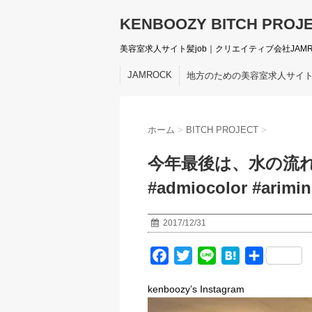
KENBOOZY BITCH PROJ
美容室求人サイト髪job｜クリエイティブ会社JAM
JAMROCK
地方のための美容室求人サイ
ホーム
>
BITCH PROJECT
>
今年最後は、水の流れ
#admiocolor #ari
2017/12/31
F
T
L
H
共
a
w
i
a
有
kenboozy’s Instagram
c
i
n
t
e
t
e
e