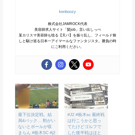
kenboozy
株式会社JAMROCK代表
美容師求人サイト「髪job」言い出しっぺ
某カリスマ美容師も唸る【天パ】を振り乱し、フィールド狭
しと駆け巡る日本一アイマールなファンタジスタ。勝負の時
にご利用ください。
最下位決定戦。結
#J2 #栃木sc 最終戦
局4バック… 勲がい
は行こうかと思っ
ないとボールが収
てたけどゴルフで
まらん #栃木SC #j2
した後半戦はほと