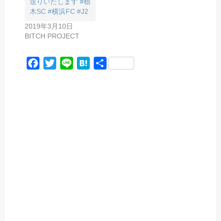
送りいたします #栃
木SC #横浜FC #J2
2019年3月10日
BITCH PROJECT
F
T
L
H
共
a
w
i
a
有
c
i
n
t
e
t
e
e
b
t
n
o
e
a
o
r
k