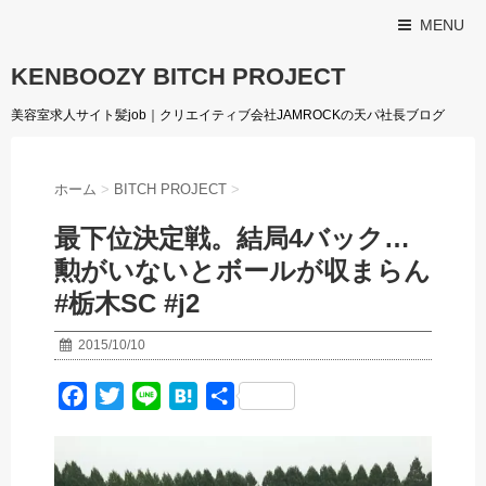
MENU
KENBOOZY BITCH PROJECT
美容室求人サイト髪job｜クリエイティブ会社JAMROCKの天パ社長ブログ
ホーム
>
BITCH PROJECT
>
最下位決定戦。結局4バック…
勲がいないとボールが収まらん
#栃木SC #j2
2015/10/10
F
T
L
H
共
a
w
i
a
有
c
i
n
t
e
t
e
e