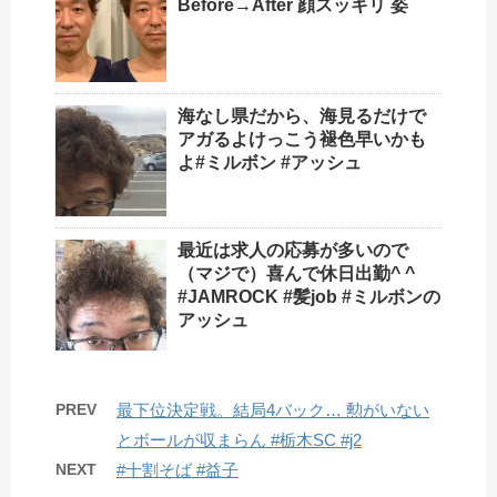
Before→After 顔スッキリ 姿
海なし県だから、海見るだけで
アガるよけっこう褪色早いかも
よ#ミルボン #アッシュ
最近は求人の応募が多いので
（マジで）喜んで休日出勤^ ^
#JAMROCK #髪job #ミルボンの
アッシュ
PREV
最下位決定戦。結局4バック… 勲がいない
とボールが収まらん #栃木SC #j2
NEXT
#十割そば #益子