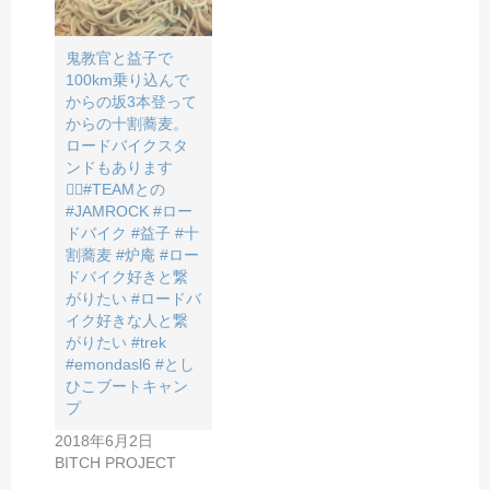
鬼教官と益子で
100km乗り込んで
からの坂3本登って
からの十割蕎麦。
ロードバイクスタ
ンドもあります
🚴‍♂️#TEAMとの
#JAMROCK #ロー
ドバイク #益子 #十
割蕎麦 #炉庵 #ロー
ドバイク好きと繋
がりたい #ロードバ
イク好きな人と繋
がりたい #trek
#emondasl6 #とし
ひこブートキャン
プ
2018年6月2日
BITCH PROJECT