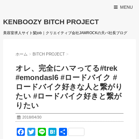
MENU
KENBOOZY BITCH PROJECT
美容室求人サイト髪job｜クリエイティブ会社JAMROCKの天パ社長ブログ
ホーム
>
BITCH PROJECT
>
オレ、完全にハマってる#trek
#emondasl6 #ロードバイク #
ロードバイク好きな人と繋がり
たい #ロードバイク好きと繋が
りたい
2018/04/30
F
T
L
H
共