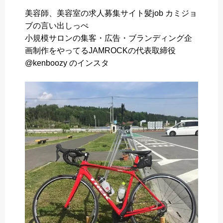
a
w
i
a
有
美容師、美容室の求人募集サイト髪job カミジョ
c
i
n
t
ブの言い出しっぺ
e
t
e
e
小規模サロンの集客・広告・ブランディング企
b
t
n
画制作をやってるJAMROCKの代表取締役
o
e
a
@kenboozy のインスタ
o
r
k