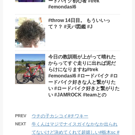
ードバイク初心者 #trek
#emondasl6
#throw 14日目。 もういいっ
て？？ #天パ図鑑 #J
今日の教訓雨が上がって晴れた
からってすぐ走りに出れば泥だ
らけになりますね#trek
#emondasl6 #ロードバイク #ロ
ードバイク好きな人と繋がりた
い #ロードバイク好きと繋がりた
い #JAMROCK #teamとの
PREV
ウチの子カシコイ#チワキー
NEXT
牛くんはマジでナイスガイ️なかなか出られ
てないけど決めてくれて超嬉しい#栃木sc #