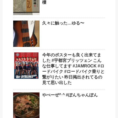
樓
久々に触った…ゆる〜
今年のポスターも良く出来てま
した #宇都宮ブリッツェン こん
な仕事してます #JAMROCK #ロ
ードバイク #ロードバイク乗りと
繋がりたい 昨日掲出されてるの
見て思い出した
やべーぜ^ ^ #ぽんちゃんぽん