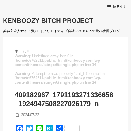
MENU
KENBOOZY BITCH PROJECT
美容室求人サイト髪job｜クリエイティブ会社JAMROCKの天パ社長ブログ
ホーム
>
Warning
: Undefined array key 0 in
/home/c6762311/public_html/kenboozy.com/wp-
content/themes/stinger6/single.php
on line
14
Warning
: Attempt to read property "cat_ID" on null in
/home/c6762311/public_html/kenboozy.com/wp-
content/themes/stinger6/single.php
on line
14
409182967_1791193271336658
_1924947508227026179_n
2024/07/22
F
T
L
H
共