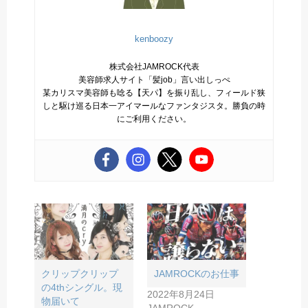
kenboozy
株式会社JAMROCK代表
美容師求人サイト「髪job」言い出しっぺ
某カリスマ美容師も唸る【天パ】を振り乱し、フィールド狭
しと駆け巡る日本一アイマールなファンタジスタ。勝負の時
にご利用ください。
クリップクリップ
JAMROCKのお仕事
の4thシングル。現
2022年8月24日
物届いて