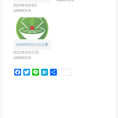
JAMROCK
2019年4月4日
JAMROCK
JAMROCKのお仕事
2022年6月27日
JAMROCK
F
T
L
H
共
a
w
i
a
有
c
i
n
t
e
t
e
e
b
t
n
o
e
a
o
r