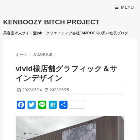
MENU
KENBOOZY BITCH PROJECT
美容室求人サイト髪job｜クリエイティブ会社JAMROCKの天パ社長ブログ
ホーム
>
JAMROCK
>
vivid様店舗グラフィック＆サ
インデザイン
2022/06/24
2022/06/25
F
T
L
H
共
a
w
i
a
有
c
i
n
t
e
t
e
e
b
t
n