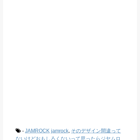
k
-
JAMROCK
jamrock
,
そのデザイン間違って
ないけどおもしろくないって思ったらジヤムロ