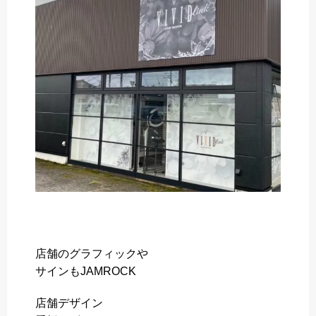
o
e
a
o
r
k
店舗のグラフィックや
サインもJAMROCK
店舗デザイン