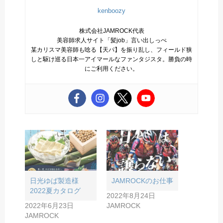
kenboozy
株式会社JAMROCK代表
美容師求人サイト「髪job」言い出しっぺ
某カリスマ美容師も唸る【天パ】を振り乱し、フィールド狭
しと駆け巡る日本一アイマールなファンタジスタ。勝負の時
にご利用ください。
日光ゆば製造様
JAMROCKのお仕事
2022夏カタログ
2022年8月24日
2022年6月23日
JAMROCK
JAMROCK