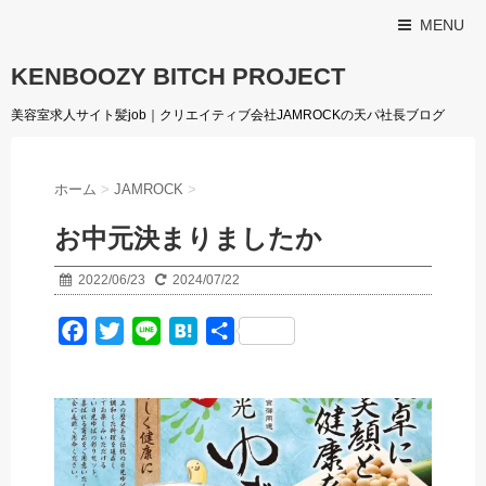
MENU
KENBOOZY BITCH PROJECT
美容室求人サイト髪job｜クリエイティブ会社JAMROCKの天パ社長ブログ
ホーム
>
JAMROCK
>
お中元決まりましたか️
2022/06/23
2024/07/22
F
T
L
H
共
a
w
i
a
有
c
i
n
t
e
t
e
e
b
t
n
o
e
a