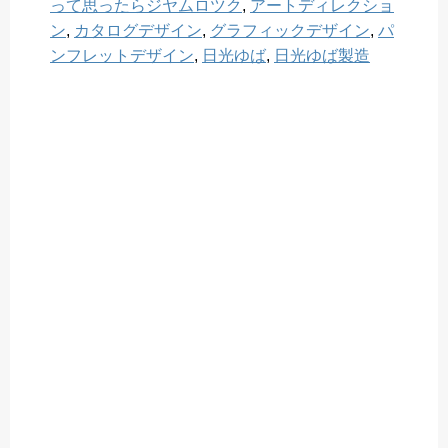
って思ったらジヤムロツク
,
アートディレクショ
ン
,
カタログデザイン
,
グラフィックデザイン
,
パ
ンフレットデザイン
,
日光ゆば
,
日光ゆば製造