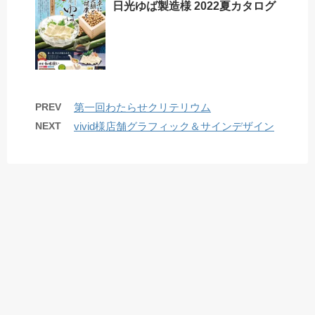
日光ゆば製造様 2022夏カタログ
PREV
第一回わたらせクリテリウム
NEXT
vivid様店舗グラフィック＆サインデザイン