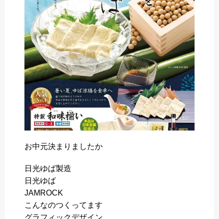
o
r
k
お中元決まりましたか️
日光ゆば製造
日光ゆば
JAMROCK
こんなのつくってます
グラフィックデザイン