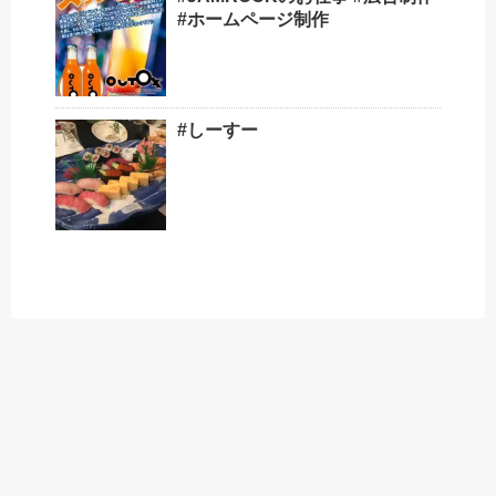
#ホームページ制作
#しーすー