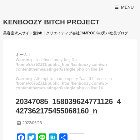
MENU
KENBOOZY BITCH PROJECT
美容室求人サイト髪job｜クリエイティブ会社JAMROCKの天パ社長ブログ
ホーム
>
Warning
: Undefined array key 0 in
/home/c6762311/public_html/kenboozy.com/wp-
content/themes/stinger6/single.php
on line
14
Warning
: Attempt to read property "cat_ID" on null in
/home/c6762311/public_html/kenboozy.com/wp-
content/themes/stinger6/single.php
on line
14
20347085_158039624771126_4
427362175455068160_n
2022/06/25
F
T
L
H
共