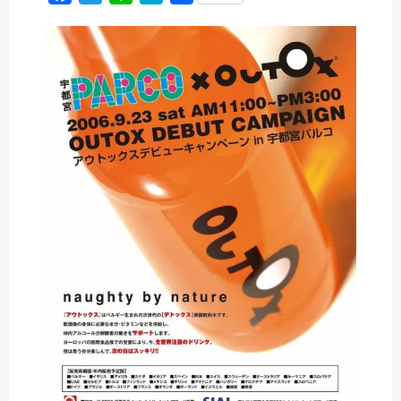
a
w
i
a
有
c
i
n
t
e
t
e
e
b
t
n
o
e
a
o
r
k