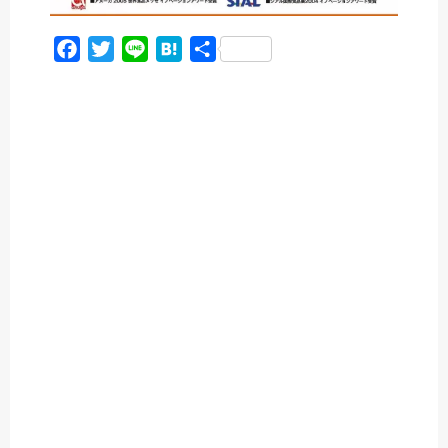
F
T
L
H
共
a
w
i
a
有
c
i
n
t
e
t
e
e
b
t
n
o
e
a
o
r
k