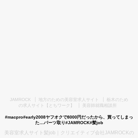
JAMROCK
地方のための美容室求人サイト
栃木のため
の求人サイト【とちワーク】
美容師就職相談所
#macpro#early2008ヤフオクで8000円だったから、買ってしまっ
た…パーツ取り#JAMROCK#髪job
美容室求人サイト髪job｜クリエイティブ会社JAMROCKの