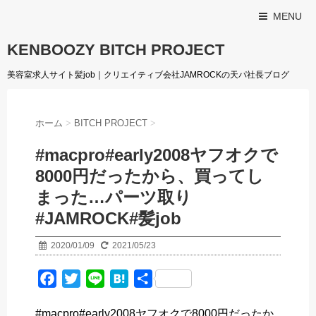
MENU
KENBOOZY BITCH PROJECT
美容室求人サイト髪job｜クリエイティブ会社JAMROCKの天パ社長ブログ
ホーム
>
BITCH PROJECT
>
#macpro#early2008ヤフオクで
8000円だったから、買ってし
まった…パーツ取り
#JAMROCK#髪job
2020/01/09
2021/05/23
F
T
L
H
共
a
w
i
a
有
#macpro#early2008ヤフオクで8000円だったか
c
i
n
t