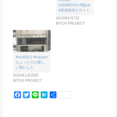
#JAMROCK #髪job
#美容師求人サイト
2019年5月7日
BITCH PROJECT
#mid2012 #macpro
ちょっとだけ新し
い型にした
2020年1月28日
BITCH PROJECT
F
T
L
H
共
a
w
i
a
有
c
i
n
t
e
t
e
e