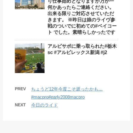
り仕事始めとなりますが万が一
何かあったらご連絡ください。
出来る限りご対応させていただ
きます。 ※昨日は娘のライヴ参
戦のついでに初めての#ベイコー
ト でした。素晴らしかったです
アルビサポに乗っ取られた#栃木
sc #アルビレックス新潟 #j2
PREV
ちょうど12年今度こそ逝ったかも…
#macpro#early2008macpro
NEXT
今日のライド