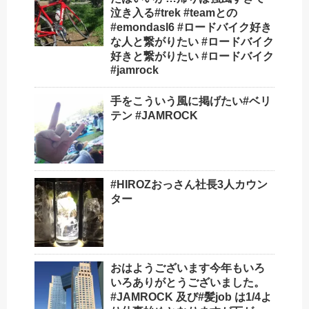
泣き入る#trek #teamとの
#emondasl6 #ロードバイク好き
な人と繋がりたい #ロードバイク
好きと繋がりたい #ロードバイク
#jamrock
手をこういう風に掲げたい#ベリ
テン #JAMROCK
#HIROZおっさん社長3人カウン
ター
おはようございます今年もいろ
いろありがとうございました。
#JAMROCK 及び#髪job は1/4よ