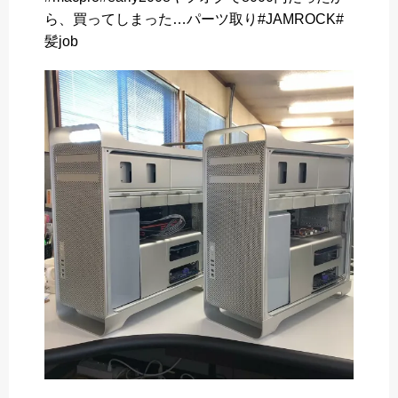
ら、買ってしまった…パーツ取り#JAMROCK#
e
t
e
e
髪job
b
t
n
o
e
a
o
r
k