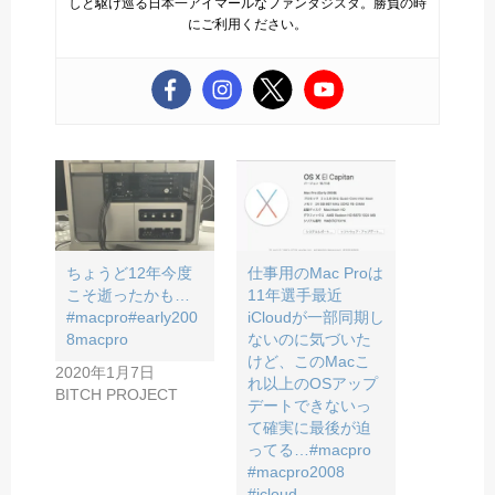
しと駆け巡る日本一アイマールなファンタジスタ。勝負の時
にご利用ください。
ちょうど12年今度
仕事用のMac Proは
こそ逝ったかも…
11年選手最近
#macpro#early200
iCloudが一部同期し
8macpro
ないのに気づいた
けど、このMacこ
2020年1月7日
れ以上のOSアップ
BITCH PROJECT
デートできないっ
て確実に最後が迫
ってる…#macpro
#macpro2008
#icloud