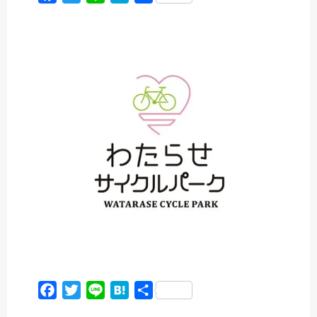
a
w
i
a
有
c
i
n
t
e
t
e
e
b
t
n
o
e
a
o
r
k
F
T
L
H
共
a
w
i
a
有