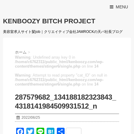
MENU
KENBOOZY BITCH PROJECT
美容室求人サイト髪job｜クリエイティブ会社JAMROCKの天パ社長ブログ
ホーム
>
Warning
: Undefined array key 0 in
/home/c6762311/public_html/kenboozy.com/wp-
content/themes/stinger6/single.php
on line
14
Warning
: Attempt to read property "cat_ID" on null in
/home/c6762311/public_html/kenboozy.com/wp-
content/themes/stinger6/single.php
on line
14
287579682_134188182323843_
4318141984509931512_n
2022/06/25
F
T
L
H
共