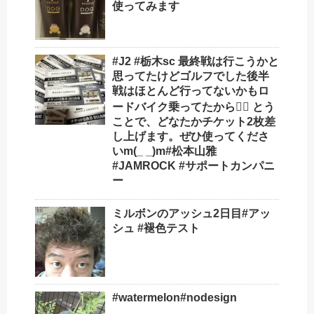
使ってみます
#J2 #栃木sc 最終戦は行こうかと
思ってたけどゴルフでした後半
戦はほとんど行ってないかもロ
ードバイク乗ってたから🚴‍♂️ とう
ことで、どなたかチケット2枚差
し上げます。ぜひ使ってくださ
いm(_ _)m#松本山雅
#JAMROCK #サポートカンパニ
ー
ミルボンのアッシュ2日目#アッ
シュ #褪色テスト
#watermelon#nodesign