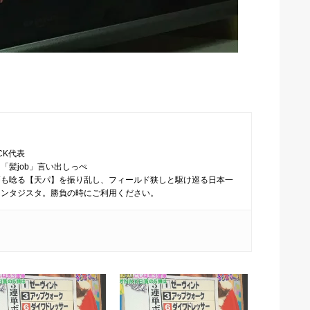
CK代表
「髪job」言い出しっぺ
師も唸る【天パ】を振り乱し、フィールド狭しと駆け巡る日本一
ァンタジスタ。勝負の時にご利用ください。