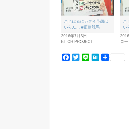
こじはるにカタイ予想は
こ
いらん… #福島競馬
い
2016年7月3日
201
BITCH PROJECT
ロー
F
T
L
H
共
a
w
i
a
有
c
i
n
t
e
t
e
e
b
t
n
o
e
a
o
r
k