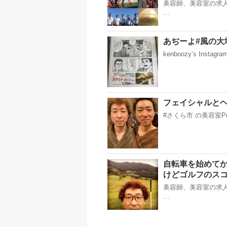
美容師、美容室の求人
…
あぢーよ#風の大
kenboozy’s Instag
フェイシャルとヘ
#さくら市 の美容室Pe
自転車を始めて
けどゴルフのス
美容師、美容室の求人
…