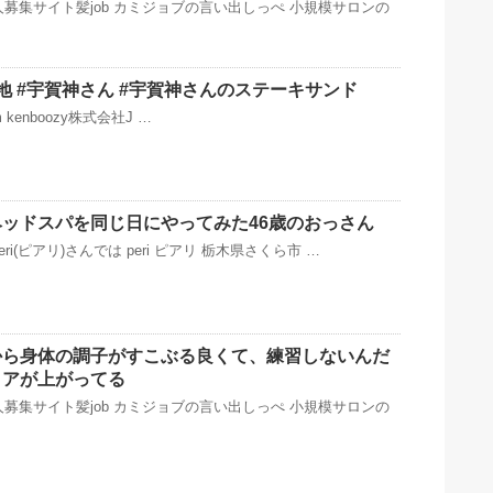
募集サイト髪job カミジョブの言い出しっぺ 小規模サロンの
地 #宇賀神さん #宇賀神さんのステーキサンド
ram kenboozy株式会社J …
ッドスパを同じ日にやってみた46歳のおっさん
ri(ピアリ)さんでは peri ピアリ 栃木県さくら市 …
から身体の調子がすこぶる良くて、練習しないんだ
コアが上がってる
募集サイト髪job カミジョブの言い出しっぺ 小規模サロンの