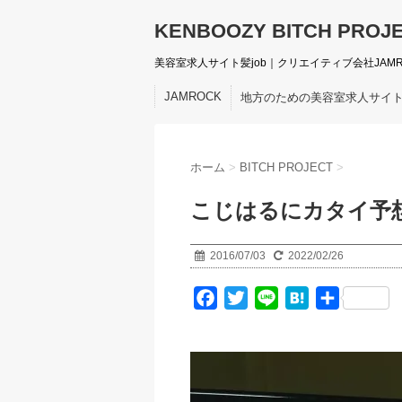
KENBOOZY BITCH PROJ
美容室求人サイト髪job｜クリエイティブ会社JAM
JAMROCK
地方のための美容室求人サイ
ホーム
>
BITCH PROJECT
>
こじはるにカタイ予想
2016/07/03
2022/02/26
F
T
L
H
共
a
w
i
a
有
c
i
n
t
e
t
e
e
b
t
n