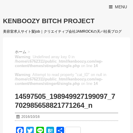
MENU
KENBOOZY BITCH PROJECT
美容室求人サイト髪job｜クリエイティブ会社JAMROCKの天パ社長ブログ
ホーム
>
Warning
: Undefined array key 0 in
/home/c6762311/public_html/kenboozy.com/wp-
content/themes/stinger6/single.php
on line
14
Warning
: Attempt to read property "cat_ID" on null in
/home/c6762311/public_html/kenboozy.com/wp-
content/themes/stinger6/single.php
on line
14
14597505_198949927199097_7
702985658821771264_n
2016/10/16
F
T
L
H
共