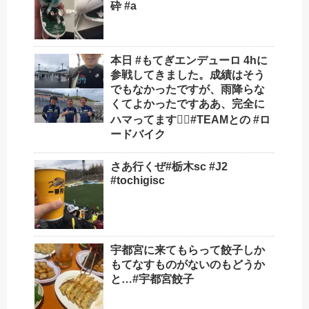
砕 #a
本日 #もてぎエンデューロ 4hに
参戦してきました。成績はそう
でもなかったですが、雨降らな
くてよかったですああ、完全に
ハマってます🚴‍♂️#TEAMとの #ロ
ードバイク
さあ️行くぜ️#栃木sc #J2
#tochigisc
宇都宮に来てもらって餃子しか
もてなすものがないのもどうか
と…#宇都宮餃子