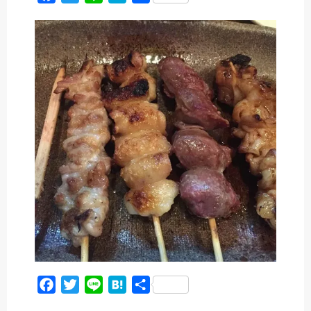
a
w
i
a
有
c
i
n
t
e
t
e
e
b
t
n
o
e
a
o
r
k
F
T
L
H
共
a
w
i
a
有