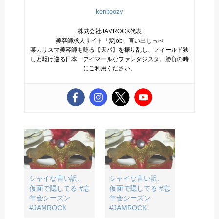
kenboozy
株式会社JAMROCK代表
美容師求人サイト「髪job」言い出しっぺ
某カリスマ美容師も唸る【天パ】を振り乱し、フィールド狭
しと駆け巡る日本一アイマールなファンタジスタ。勝負の時
にご利用ください。
シャイな言い訳、
シャイな言い訳、
仮面で隠してる #忘
仮面で隠してる #忘
年会シーズン
年会シーズン
#JAMROCK
#JAMROCK