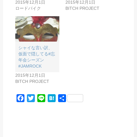
2015年12月1日
2015年12月1日
ロードバイク
BITCH PROJECT
シャイな言い訳、
仮面で隠してる#忘
年会シーズン
#JAMROCK
2015年12月1日
BITCH PROJECT
F
T
L
H
共
a
w
i
a
有
c
i
n
t
e
t
e
e
b
t
n