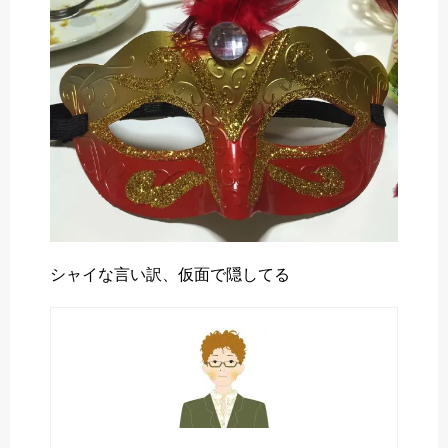
o
r
k
シャイな言い訳、仮面で隠してる