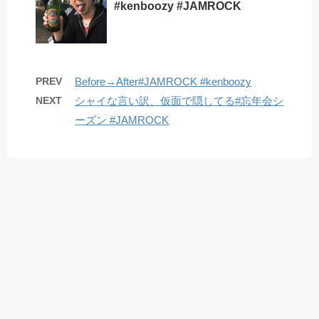
#kenboozy #JAMROCK
PREV
Before→After#JAMROCK #kenboozy
NEXT
シャイな言い訳、仮面で隠してる#忘年会シ
ーズン #JAMROCK