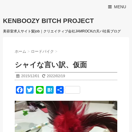
MENU
KENBOOZY BITCH PROJECT
美容室求人サイト髪job｜クリエイティブ会社JAMROCKの天パ社長ブログ
ホーム
>
ロードバイク
>
シャイな言い訳、仮面
2015/12/01
2022/02/19
F
T
L
H
共
a
w
i
a
有
c
i
n
t
e
t
e
e
b
t
n
o
e
a