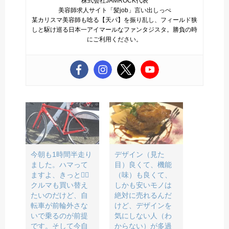
株式会社JAMROCK代表
美容師求人サイト「髪job」言い出しっぺ
某カリスマ美容師も唸る【天パ】を振り乱し、フィールド狭
しと駆け巡る日本一アイマールなファンタジスタ。勝負の時
にご利用ください。
今朝も1時間半走り
デザイン（見た
ました。ハマって
目）良くて、機能
ますよ、きっと🚴‍♂️
（味）も良くて、
クルマも買い替え
しかも安いモノは
たいのだけど、自
絶対に売れるんだ
転車が前輪外さな
けど、デザインを
いで乗るのが前提
気にしない人（わ
です。そして今自
からない）が多過