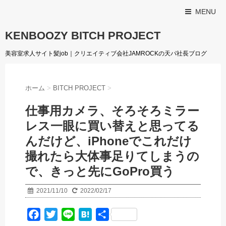
MENU
KENBOOZY BITCH PROJECT
美容室求人サイト髪job｜クリエイティブ会社JAMROCKの天パ社長ブログ
ホーム
>
BITCH PROJECT
>
仕事用カメラ、そろそろミラー
レス一眼に買い替えと思ってる
んだけど、iPhoneでこれだけ
撮れたら大体事足りてしまうの
で、きっと先にGoPro買う
2021/11/10
2022/02/17
F
T
L
H
共