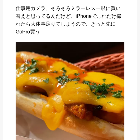
a
w
i
a
有
仕事用カメラ、そろそろミラーレス一眼に買い
c
i
n
t
替えと思ってるんだけど、iPhoneでこれだけ撮
e
t
e
e
れたら大体事足りてしまうので、きっと先に
b
t
n
GoPro買う
o
e
a
o
r
k