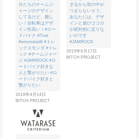
分たちのチームジ
ぎるから世の中が
ャージのデザイン
つまらないそう、
してるけど、難し
あなたには、デザ
い！自転車はデザ
インと遊びゴコロ
イン性高い！#ロー
が絶対的に足りな
ドバイク #Trek
いのです
#emondasl6 #トレ
#JAMROCK
ックエモンダ #トレ
2019年5月17日
ック #チームジャー
BITCH PROJECT
ジ #JAMROCK #ロ
ードバイク好きな
人と繋がりたい #ロ
ードバイク好きと
繋がりたい
2018年4月14日
BITCH PROJECT