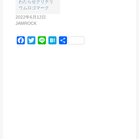
わたらせクリテリ
ウムロゴマーク
2022年6月12日
JAMROCK
F
T
L
H
共
a
w
i
a
有
c
i
n
t
e
t
e
e
b
t
n
o
e
a
o
r
k