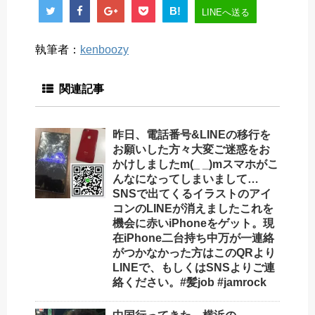
B!
LINEへ送る
執筆者：
kenboozy
関連記事
昨日、電話番号&LINEの移行を
お願いした方々大変ご迷惑をお
かけしましたm(_ _)mスマホがこ
んなになってしまいまして…
SNSで出てくるイラストのアイ
コンのLINEが消えましたこれを
機会に赤いiPhoneをゲット。現
在iPhone二台持ち中万が一連絡
がつかなかった方はこのQRより
LINEで、もしくはSNSよりご連
絡ください。#髪job #jamrock