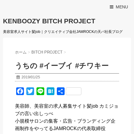
MENU
KENBOOZY BITCH PROJECT
美容室求人サイト髪job｜クリエイティブ会社JAMROCKの天パ社長ブログ
ホーム
>
BITCH PROJECT
>
うちの #イーブイ #チワキー
2019/01/25
F
T
L
H
共
a
w
i
a
有
美容師、美容室の求人募集サイト髪job カミジョ
c
i
n
t
ブの言い出しっぺ
e
t
e
e
小規模サロンの集客・広告・ブランディング企
b
t
n
画制作をやってるJAMROCKの代表取締役
o
e
a