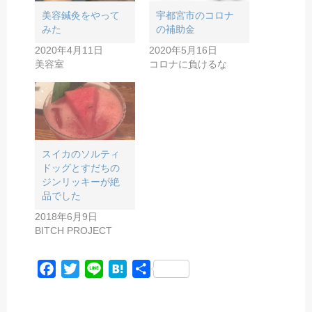
美容鍼灸をやって
宇都宮市のコロナ
みた
の補助金
2020年4月11日
2020年5月16日
美容室
コロナに負けるな
スイカのソルティ
ドッグとすだちの
ジンリッキーが絶
品でした
2018年6月9日
BITCH PROJECT
F
T
L
H
共
a
w
i
a
有
c
i
n
t