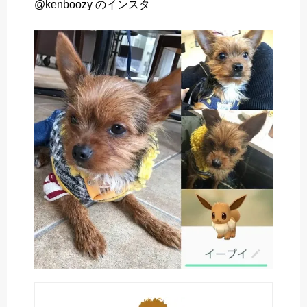
@kenboozy のインスタ
o
r
k