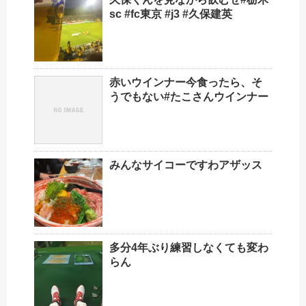
sc #fc東京 #j3 #久保建英
赤いウインナー今食ったら、そ
うでもない️#たこさんウインナー
みんなサイコーですわアザッス
多分4年ぶり練習しなくても変わ
らん