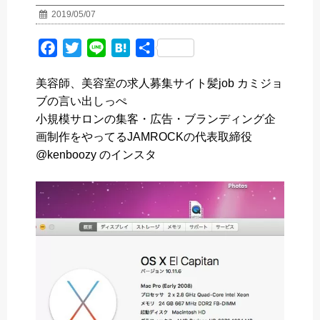
2019/05/07
F
T
L
H
共
a
w
i
a
有
美容師、美容室の求人募集サイト髪job カミジョ
c
i
n
t
ブの言い出しっぺ
e
t
e
e
小規模サロンの集客・広告・ブランディング企
b
t
n
画制作をやってるJAMROCKの代表取締役
o
e
a
@kenboozy のインスタ
o
r
k