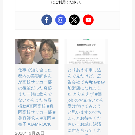
にご利用ください。
仕事で知り合った
とりあえず申し込
都内の美容師さん
んで見たけど、広
が高校サッカー部
告会社でも#paypay
の後輩だった奇跡️
加盟店になれまし
まだ一緒に飲んで
た️ とりあえず #髪
ないからまだお客
job のお支払いから
様ね#真岡高校 #真
受け付けてみよう
岡高校サッカー部 #
と思いますのでち
美容師求人 #真岡 #
ょっとお待ちくだ
益子 #JAMROCK
さい→お試し決済
に付き合ってくれ
2018年9月26日