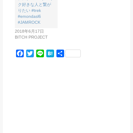
ク好きな人と繋が
りたい #trek
#emondasl6
#JAMROCK
2018年6月17日
BITCH PROJECT
F
T
L
H
共
a
w
i
a
有
c
i
n
t
e
t
e
e
b
t
n
o
e
a
o
r
k