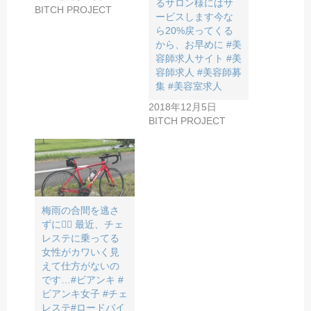
るサロン様にはサ
BITCH PROJECT
ービスします今な
ら20%戻ってくる
から、お早めに️ #美
容師求人サイト #美
容師求人 #美容師募
集 #美容室求人
2018年12月5日
BITCH PROJECT
梅雨の合間を逃さ
ずに🚴‍♂️ 最近、チェ
レステに乗ってる
女性がカワいく見
えて仕方がないの
です…#ビアンキ #
ビアンキ女子 #チェ
レステ#ロードバイ