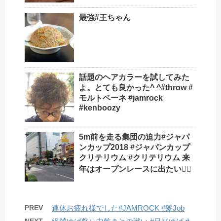
最強#王ちゃん
話題のヘアカラーを試してみた
よ。とても良かった^ ^#throw #
モルトベーネ #jamrock
#kenboozy
5m前を走る集団の迫力️#ジャパ
ンカップ2018 #ジャパンカップ
クリテリウム #クリテリウム 来
年はオープンレースに出たい🚴‍♂️
PREV
連休お疲れ様でした#JAMROCK #髪Job