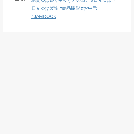
NEXT
絶賛ゆば祭り中乾きとの戦い #日光ゆば #
日光ゆば製造 #商品撮影 #お中元
#JAMROCK