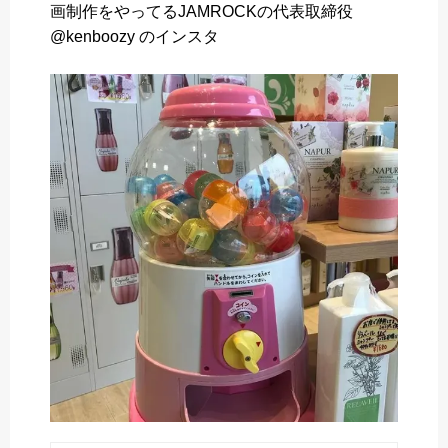
画制作をやってるJAMROCKの代表取締役
o
e
a
@kenboozy のインスタ
o
r
k