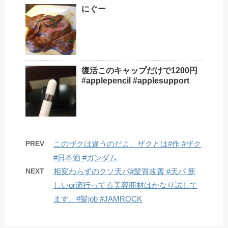
にぐー
復活このキャップだけで1200円️
#applepencil #applesupport
PREV
このザクは違うのだよ、ザクとは#作 #ザク
#日本酒 #ガンダム
NEXT
相変わらずのクソ天パ#髪質改善 #天パ 新
しいor流行ってる美容商材はかなり試して
ます。#髪job #JAMROCK