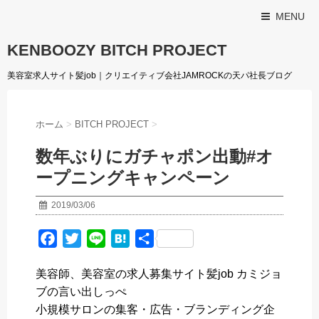
MENU
KENBOOZY BITCH PROJECT
美容室求人サイト髪job｜クリエイティブ会社JAMROCKの天パ社長ブログ
ホーム
>
BITCH PROJECT
>
数年ぶりにガチャポン出動#オ
ープニングキャンペーン
2019/03/06
F
T
L
H
共
a
w
i
a
有
美容師、美容室の求人募集サイト髪job カミジョ
c
i
n
t
ブの言い出しっぺ
e
t
e
e
小規模サロンの集客・広告・ブランディング企
b
t
n