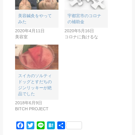
美容鍼灸をやって
宇都宮市のコロナ
みた
の補助金
2020年4月11日
2020年5月16日
美容室
コロナに負けるな
スイカのソルティ
ドッグとすだちの
ジンリッキーが絶
品でした
2018年6月9日
BITCH PROJECT
F
T
L
H
共
a
w
i
a
有