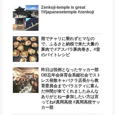
Zenkoji-temple is great
!!#japanesetemple #zenkoji
雨でチャリに乗れずヒマなの
で、ふるさと納税で来た大量の
豚肉で #アスパラ豚肉巻き。#昔
のバイトレシピ
昨日は恒例となった️サッカー部
OB忘年会体育会系縦社会でスト
レス発散️キャバクラ店長から教
育委員会までバラエティに富ん
だ仲間が来てくれましたみんな
ありがとねー参加したい方は言
ってね#真岡高校 #真岡高校サッ
カー部