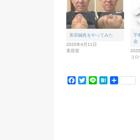
美容鍼灸をやってみた
宇
金
2020年4月11日
美容室
202
コロ
F
T
L
H
共
a
w
i
a
有
c
i
n
t
e
t
e
e
b
t
n
o
e
a
o
r
k