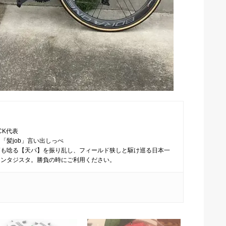
CK代表
「髪job」言い出しっぺ
師も唸る【天パ】を振り乱し、フィールド狭しと駆け巡る日本一
ァンタジスタ。勝負の時にご利用ください。