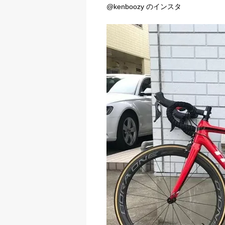
@kenboozy のインスタ
b
t
n
o
e
a
o
r
k