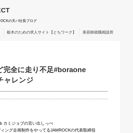
ECT
ROCKの天パ社長ブログ
ト
栃木のための求人サイト【とちワーク】
美容師就職相談所
全に走り不足#boraone
浦チャレンジ
b カミジョブの言い出しっぺ
ィング企画制作をやってるJAMROCKの代表取締役