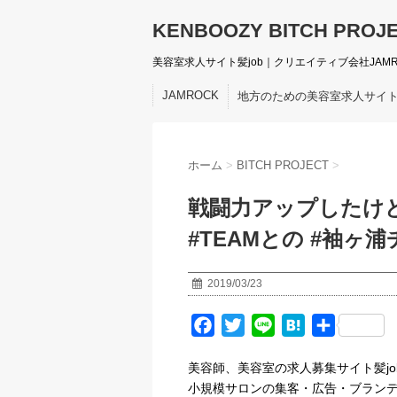
KENBOOZY BITCH PROJ
美容室求人サイト髪job｜クリエイティブ会社JAM
JAMROCK
地方のための美容室求人サイ
ホーム
>
BITCH PROJECT
>
戦闘力アップしたけど完
#TEAMとの #袖ヶ
2019/03/23
F
T
L
H
共
a
w
i
a
有
美容師、美容室の求人募集サイト髪jo
c
i
n
t
小規模サロンの集客・広告・ブランデ
e
t
e
e