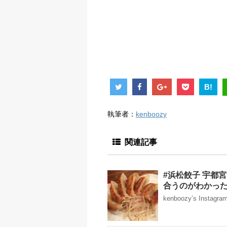
B!
執筆者：
kenboozy
関連記事
#浜松餃子 宇都
合うのがわかった
kenboozy’s Instag