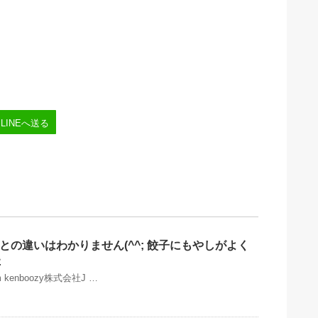
LINEへ送る
宮との違いはわかりません(^^; 餃子にもやしがよく
️
ram kenboozy株式会社J …