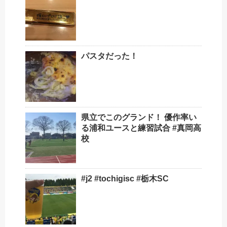
パスタだった！
県立でこのグランド！ 優作率い
る浦和ユースと練習試合 #真岡高
校
#j2 #tochigisc #栃木SC