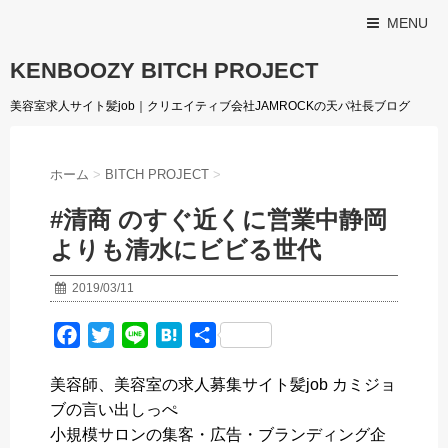
MENU
KENBOOZY BITCH PROJECT
美容室求人サイト髪job｜クリエイティブ会社JAMROCKの天パ社長ブログ
ホーム
>
BITCH PROJECT
>
#清商 のすぐ近くに営業中静岡
よりも清水にビビる世代
2019/03/11
F
T
L
H
共
a
w
i
a
有
美容師、美容室の求人募集サイト髪job カミジョ
c
i
n
t
ブの言い出しっぺ
e
t
e
e
小規模サロンの集客・広告・ブランディング企
b
t
n