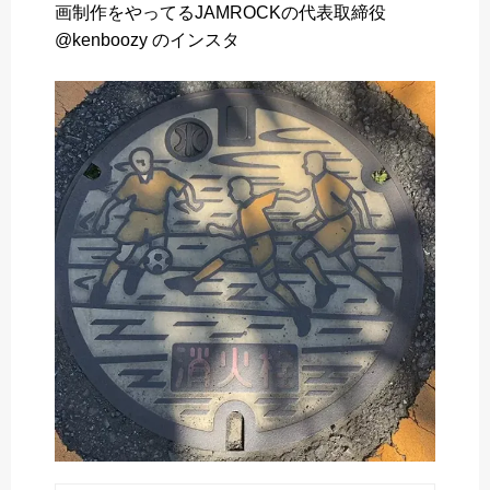
画制作をやってるJAMROCKの代表取締役
o
e
a
@kenboozy のインスタ
o
r
k