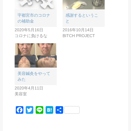
宇都宮市のコロナ
感謝するというこ
の補助金
と
2020年5月16日
2016年10月14日
コロナに負けるな
BITCH PROJECT
美容鍼灸をやって
みた
2020年4月11日
美容室
F
T
L
H
共
a
w
i
a
有
c
i
n
t