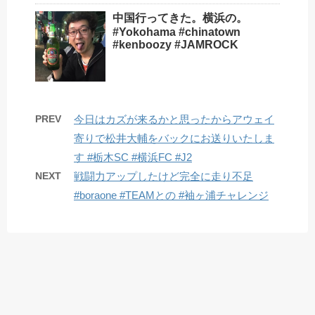
中国行ってきた。横浜の。
#Yokohama #chinatown
#kenboozy #JAMROCK
PREV
今日はカズが来るかと思ったからアウェイ
寄りで松井大輔をバックにお送りいたしま
す #栃木SC #横浜FC #J2
NEXT
戦闘力アップしたけど完全に走り不足
#boraone #TEAMとの #袖ヶ浦チャレンジ