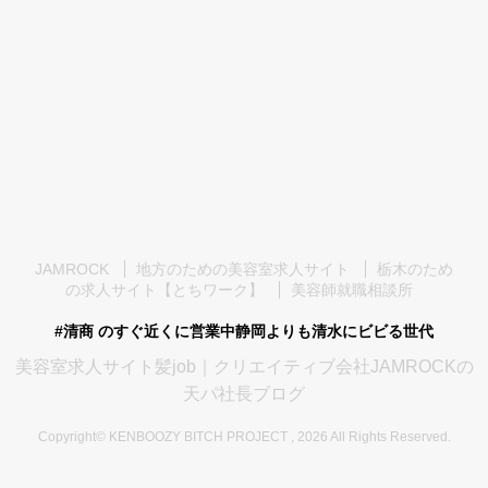
JAMROCK
地方のための美容室求人サイト
栃木のため
の求人サイト【とちワーク】
美容師就職相談所
#清商 のすぐ近くに営業中静岡よりも清水にビビる世代
美容室求人サイト髪job｜クリエイティブ会社JAMROCKの
天パ社長ブログ
Copyright© KENBOOZY BITCH PROJECT , 2026 All Rights Reserved.