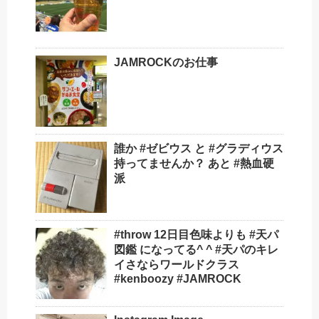
JAMROCKのお仕事
誰か #ゼビウス と #グラディウス
持ってませんか？ あと #熱血硬
派
#throw 12日目色味よりも #天パ
図鑑 になってる^ ^ #天パのキレ
イさならワールドクラス
#kenboozy #JAMROCK