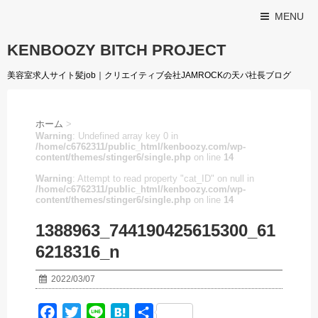
MENU
KENBOOZY BITCH PROJECT
美容室求人サイト髪job｜クリエイティブ会社JAMROCKの天パ社長ブログ
ホーム
>
Warning
: Undefined array key 0 in
/home/c6762311/public_html/kenboozy.com/wp-
content/themes/stinger6/single.php
on line
14
Warning
: Attempt to read property "cat_ID" on null in
/home/c6762311/public_html/kenboozy.com/wp-
content/themes/stinger6/single.php
on line
14
1388963_744190425615300_61
6218316_n
2022/03/07
F
T
L
H
共