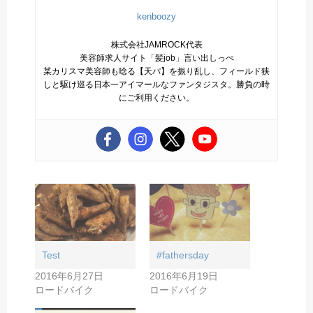
kenboozy
株式会社JAMROCK代表
美容師求人サイト「髪job」言い出しっぺ
某カリスマ美容師も唸る【天パ】を振り乱し、フィールド狭
しと駆け巡る日本一アイマールなファンタジスタ。勝負の時
にご利用ください。
Test
#fathersday
2016年6月27日
2016年6月19日
ロードバイク
ロードバイク