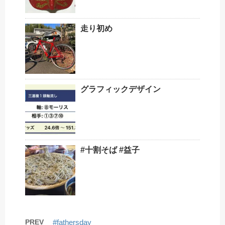
走り初め
グラフィックデザイン
#十割そば #益子
PREV
#fathersday