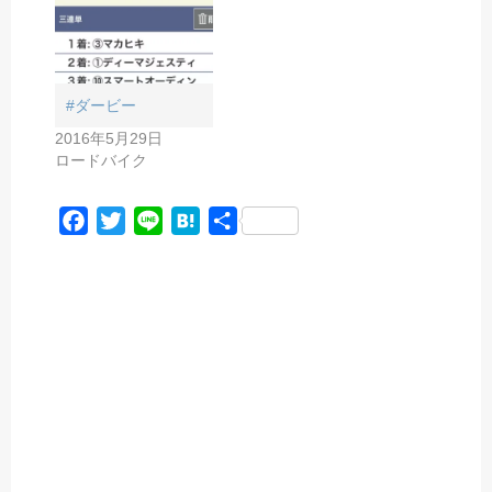
#ダービー
2016年5月29日
ロードバイク
F
T
L
H
共
a
w
i
a
有
c
i
n
t
e
t
e
e
b
t
n
o
e
a
o
r
k