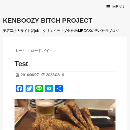
MENU
KENBOOZY BITCH PROJECT
美容室求人サイト髪job｜クリエイティブ会社JAMROCKの天パ社長ブログ
ホーム
>
ロードバイク
>
Test
2016/06/27
2022/02/19
F
T
L
H
共
a
w
i
a
有
c
i
n
t
e
t
e
e
b
t
n
o
e
a