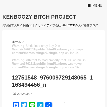
MENU
KENBOOZY BITCH PROJECT
美容室求人サイト髪job｜クリエイティブ会社JAMROCKの天パ社長ブログ
ホーム
>
Warning
: Undefined array key 0 in
/home/c6762311/public_html/kenboozy.com/wp-
content/themes/stinger6/single.php
on line
14
Warning
: Attempt to read property "cat_ID" on null in
/home/c6762311/public_html/kenboozy.com/wp-
content/themes/stinger6/single.php
on line
14
12751548_976009729148065_1
163494456_n
2022/03/07
F
T
L
H
共