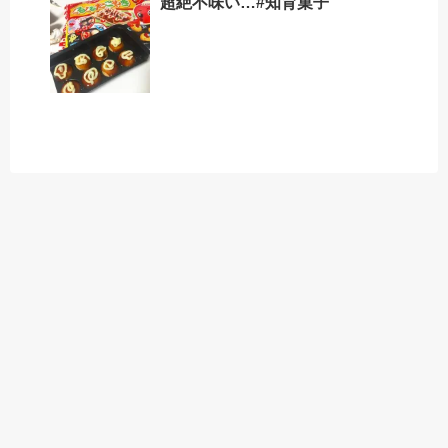
超絶不味い…#知育菓子