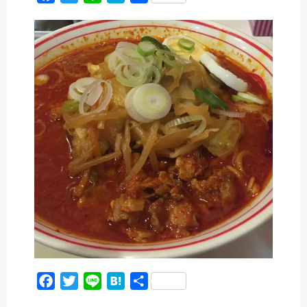
a
w
i
a
有
c
i
n
t
e
t
e
e
b
t
n
o
e
a
o
r
k
F
T
L
H
共
a
w
i
a
有