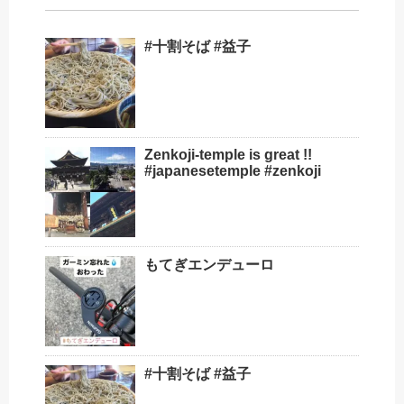
#十割そば #益子
Zenkoji-temple is great !!
#japanesetemple #zenkoji
もてぎエンデューロ
#十割そば #益子