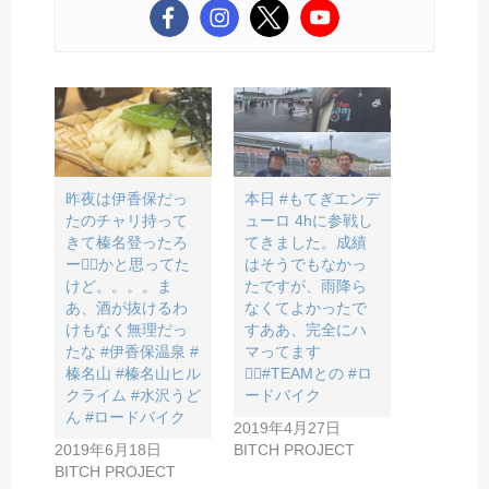
昨夜は伊香保だっ
本日 #もてぎエンデ
たのチャリ持って
ューロ 4hに参戦し
きて榛名登ったろ
てきました。成績
ー🚴‍♂️かと思ってた
はそうでもなかっ
けど。。。。ま
たですが、雨降ら
あ、酒が抜けるわ
なくてよかったで
けもなく無理だっ
すああ、完全にハ
たな #伊香保温泉 #
マってます
榛名山 #榛名山ヒル
🚴‍♂️#TEAMとの #ロ
クライム #水沢うど
ードバイク
ん #ロードバイク
2019年4月27日
2019年6月18日
BITCH PROJECT
BITCH PROJECT