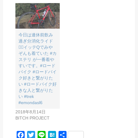
今日は連休前飲み
過ぎ分消化ライド
🚴‍♂️イッテQでみや
ぞんも着ていた #カ
ステリ が一番着や
すいです。#ロード
バイク #ロードバイ
ク好きと繋がりた
い #ロードバイク好
きな人と繋がりた
い #trek
#emondasl6
2018年8月14日
BITCH PROJECT
F
T
L
H
共