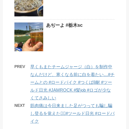
あぢーよ #栃木sc
PREV
早くもまた️チームジャージ（白）を制作中
なんだけど、寒くなる前に白を着たい…#チ
ームとの #ロードバイク #つくば8耐 #ツー
ルド日光 #JAMROCK #髪job #ロゴが少な
くてさみしい
NEXT
筋肉痛は今日来ました足がつっても騙し騙
し登るを覚えた🚴‍♂️#ツールド日光 #ロードバ
イク