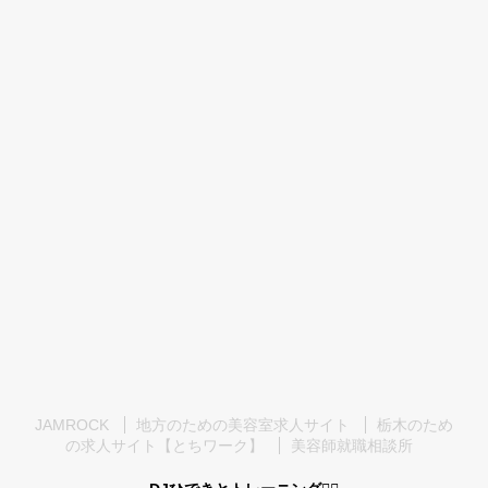
JAMROCK
地方のための美容室求人サイト
栃木のため
の求人サイト【とちワーク】
美容師就職相談所