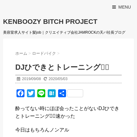
MENU
KENBOOZY BITCH PROJECT
美容室求人サイト髪job｜クリエイティブ会社JAMROCKの天パ社長ブログ
ホーム
>
ロードバイク
>
DJひできとトレーニング🚴‍♂️
2019/09/08
2020/05/03
F
T
L
H
共
a
w
i
a
有
酔ってない時にほぼ会ったことがないDJひでき
c
i
n
t
とトレーニング🚴‍♂️速かった️
e
t
e
e
b
t
n
今日はもちろんノンアル
o
e
a