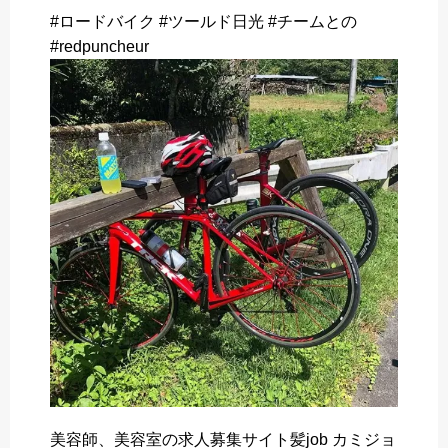
o
r
#ロードバイク #ツールド日光 #チームとの
k
#redpuncheur
美容師、美容室の求人募集サイト髪job カミジョ