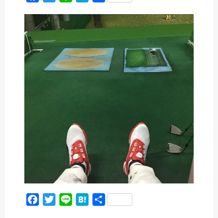
a
w
i
a
有
c
i
n
t
e
t
e
e
b
t
n
o
e
a
o
r
k
F
T
L
H
共
a
w
i
a
有