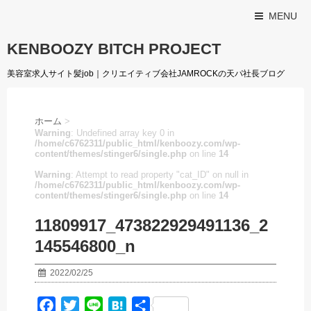
MENU
KENBOOZY BITCH PROJECT
美容室求人サイト髪job｜クリエイティブ会社JAMROCKの天パ社長ブログ
ホーム
>
Warning
: Undefined array key 0 in
/home/c6762311/public_html/kenboozy.com/wp-
content/themes/stinger6/single.php
on line
14
Warning
: Attempt to read property "cat_ID" on null in
/home/c6762311/public_html/kenboozy.com/wp-
content/themes/stinger6/single.php
on line
14
11809917_473822929491136_2
145546800_n
2022/02/25
F
T
L
H
共