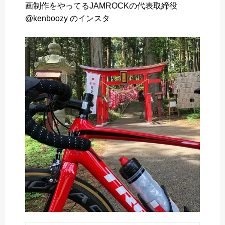
画制作をやってるJAMROCKの代表取締役
o
e
a
@kenboozy のインスタ
o
r
k