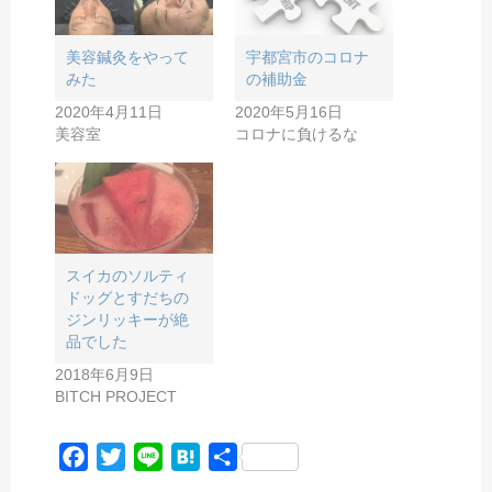
美容鍼灸をやって
宇都宮市のコロナ
みた
の補助金
2020年4月11日
2020年5月16日
美容室
コロナに負けるな
スイカのソルティ
ドッグとすだちの
ジンリッキーが絶
品でした
2018年6月9日
BITCH PROJECT
F
T
L
H
共
a
w
i
a
有