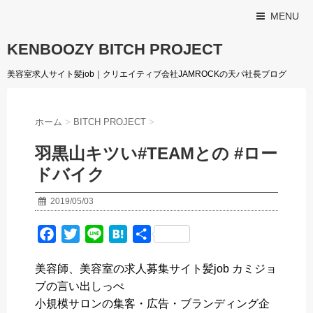
MENU
KENBOOZY BITCH PROJECT
美容室求人サイト髪job｜クリエイティブ会社JAMROCKの天パ社長ブログ
ホーム
>
BITCH PROJECT
>
羽黒山キツい#TEAMとの #ロー
ドバイク
2019/05/03
F
T
L
H
共
a
w
i
a
有
美容師、美容室の求人募集サイト髪job カミジョ
c
i
n
t
ブの言い出しっぺ
e
t
e
e
小規模サロンの集客・広告・ブランディング企
b
t
n