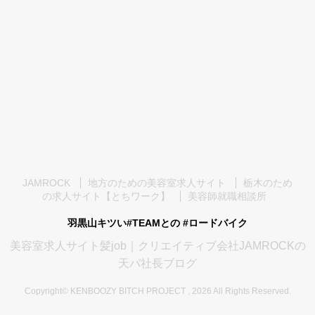
JAMROCK
地方のための美容室求人サイト
栃木のため
の求人サイト【とちワーク】
美容師就職相談所
羽黒山キツい#TEAMとの #ロードバイク
美容室求人サイト髪job｜クリエイティブ会社JAMROCKの
天パ社長ブログ
Copyright© KENBOOZY BITCH PROJECT , 2026 All Rights Reserved.