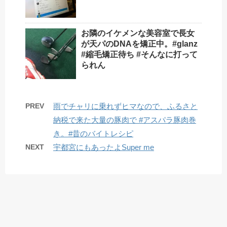
お隣のイケメンな美容室で長女
が天パのDNAを矯正中。#glanz
#縮毛矯正待ち #そんなに打って
られん
PREV
雨でチャリに乗れずヒマなので、ふるさと
納税で来た大量の豚肉で #アスパラ豚肉巻
き。#昔のバイトレシピ
NEXT
宇都宮にもあったよ️Super me