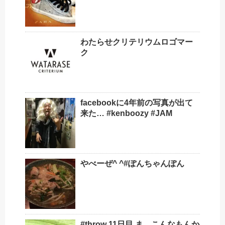
わたらせクリテリウムロゴマー
ク
facebookに4年前の写真が出て
来た… #kenboozy #JAM
やべーぜ^ ^#ぽんちゃんぽん
#throw 11日目 ま、こんなもんか