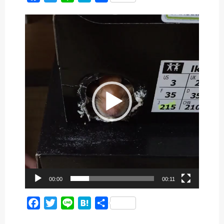
a
w
i
a
有
動
c
i
n
t
画
e
t
e
e
プ
b
t
n
レ
ー
o
e
a
ヤ
o
r
ー
k
00:00
00:11
F
T
L
H
共
a
w
i
a
有