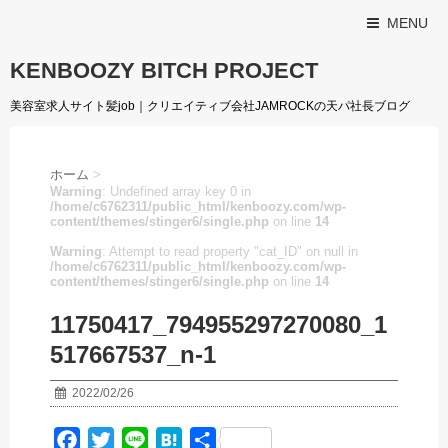
MENU
KENBOOZY BITCH PROJECT
美容室求人サイト髪job｜クリエイティブ会社JAMROCKの天パ社長ブログ
ホーム
>
Warning
: Undefined array key 0 in
/home/c6762311/public_html/kenboozy.com/wp-
content/themes/stinger6/single.php
on line
14
Warning
: Attempt to read property "cat_ID" on null in
/home/c6762311/public_html/kenboozy.com/wp-
content/themes/stinger6/single.php
on line
14
11750417_794955297270080_1
517667537_n-1
2022/02/26
F
T
L
H
共