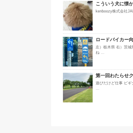
こういう犬に懐か
kenboozy株式会社
ロードバイカー
左）栃木県 右）茨城
ね …
第一回わたらせ
遊びだけど仕事 ビギ
…