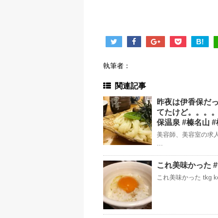
B!
執筆者：
関連記事
昨夜は伊香保だっ
てたけど。。。。
保温泉 #榛名山 
美容師、美容室の求人
…
これ美味かった #t
これ美味かった tkg 