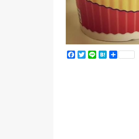
F
T
L
H
共
a
w
i
a
有
c
i
n
t
e
t
e
e
b
t
n
o
e
a
o
r
k