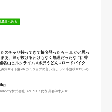
LINEへ送る
たのチャリ持ってきて榛名登ったろー🚴‍♂️かと思っ
まあ、酒が抜けるわけもなく無理だったな #伊香
#榛名山ヒルクライム #水沢うどん #ロードバイク
募集サイト髪job カミジョブの言い出しっぺ 小規模サロンの
kg
kenboozy株式会社JAMROCK代表 美容師求人サ …