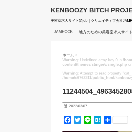
KENBOOZY BITCH PROJ
美容室求人サイト髪job｜クリエイティブ会社JAM
JAMROCK
地方のための美容室求人サイ
ホーム
>
Warning
: Undefined array key 0 in
/hom
content/themes/stinger6/single.php
on
Warning
: Attempt to read property "cat_I
/home/c6762311/public_html/kenboozy
11244504_496345280
2022/03/07
F
T
L
H
共
a
w
i
a
有