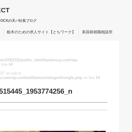
ECT
ROCKの天パ社長ブログ
ト
栃木のための求人サイト【とちワーク】
美容師就職相談所
e/c6762311/public_html/kenboozy.com/wp-
 line
14
D" on null in
.com/wp-content/themes/stinger6/single.php
on line
14
515445_1953774256_n