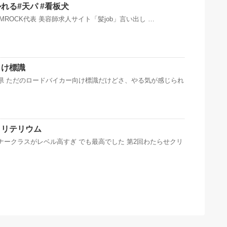
れる#天パ #看板犬
JAMROCK代表 美容師求人サイト「髪job」言い出し …
向け標識
県 ただのロードバイカー向け標識だけどさ、やる気が感じられ
クリテリウム
ナークラスがレベル高すぎ でも最高でした 第2回わたらせクリ