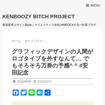
MENU
KENBOOZY BITCH PROJECT
美容室求人サイト髪job｜クリエイティブ会社JAMROCKの天パ社長ブログ
ホーム
>
ロードバイク
>
グラフィックデザインの人間が
ロゴタイプを外すなんて… で
もそろそろ万券の予感^ ^ #安
田記念
2016/06/05
2022/02/17
F
T
L
H
共
a
w
i
a
有
c
i
n
t