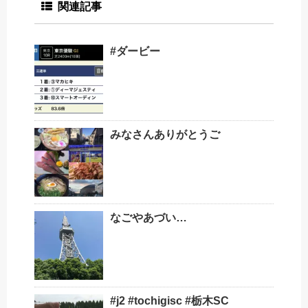
関連記事
#ダービー
みなさんありがとうご
なごやあづい…
#j2 #tochigisc #栃木SC