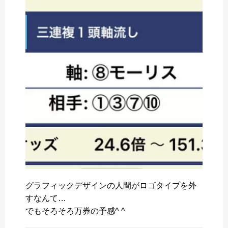
e
t
e
e
b
t
n
o
e
a
o
r
k
グラフィックデザインの人間がロゴタイプを外
すなんて…
でもそろそろ万券の予感^ ^