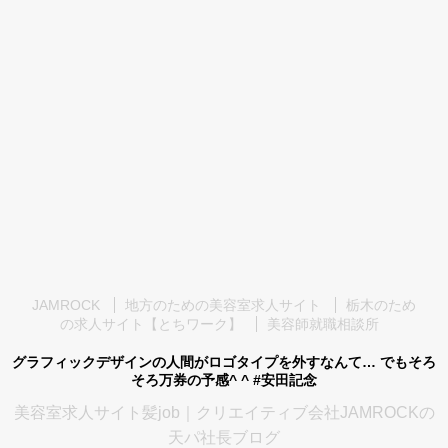
JAMROCK
地方のための美容室求人サイト
栃木のため
の求人サイト【とちワーク】
美容師就職相談所
グラフィックデザインの人間がロゴタイプを外すなんて… でもそろ
そろ万券の予感^ ^ #安田記念
美容室求人サイト髪job｜クリエイティブ会社JAMROCKの
天パ社長ブログ