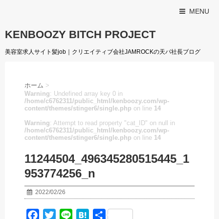
MENU
KENBOOZY BITCH PROJECT
美容室求人サイト髪job｜クリエイティブ会社JAMROCKの天パ社長ブログ
ホーム
>
Warning
: Undefined array key 0 in
/home/c6762311/public_html/kenboozy.com/wp-
content/themes/stinger6/single.php
on line
14
Warning
: Attempt to read property "cat_ID" on null in
/home/c6762311/public_html/kenboozy.com/wp-
content/themes/stinger6/single.php
on line
14
11244504_496345280515445_1
953774256_n
2022/02/26
F
T
L
H
共