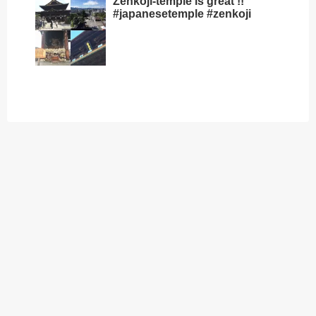
Zenkoji-temple is great !!
#japanesetemple #zenkoji