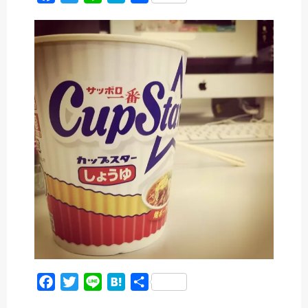
a
w
i
a
有
c
i
n
t
e
t
e
e
b
t
n
o
e
a
o
r
k
F
T
L
H
共
a
w
i
a
有