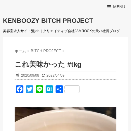
MENU
KENBOOZY BITCH PROJECT
美容室求人サイト髪job｜クリエイティブ会社JAMROCKの天パ社長ブログ
ホーム
>
BITCH PROJECT
>
これ美味かった #tkg
2020/09/08
2022/04/09
F
T
L
H
共
a
w
i
a
有
c
i
n
t
e
t
e
e
b
t
n
o
e
a