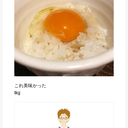
o
r
k
これ美味かった
tkg