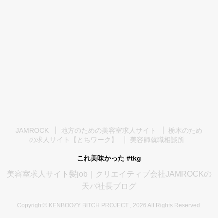
JAMROCK
地方のための美容室求人サイト
栃木のため
の求人サイト【とちワーク】
美容師就職相談所
これ美味かった #tkg
美容室求人サイト髪job｜クリエイティブ会社JAMROCKの
天パ社長ブログ
Copyright© KENBOOZY BITCH PROJECT , 2026 All Rights Reserved.