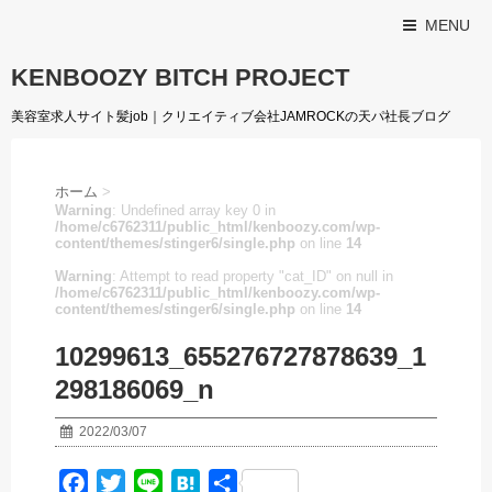
MENU
KENBOOZY BITCH PROJECT
美容室求人サイト髪job｜クリエイティブ会社JAMROCKの天パ社長ブログ
ホーム
>
Warning
: Undefined array key 0 in
/home/c6762311/public_html/kenboozy.com/wp-
content/themes/stinger6/single.php
on line
14
Warning
: Attempt to read property "cat_ID" on null in
/home/c6762311/public_html/kenboozy.com/wp-
content/themes/stinger6/single.php
on line
14
10299613_655276727878639_1
298186069_n
2022/03/07
F
T
L
H
共