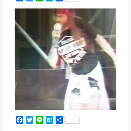
a
w
i
a
有
c
i
n
t
e
t
e
e
b
t
n
o
e
a
o
r
k
F
T
L
H
共
a
w
i
a
有