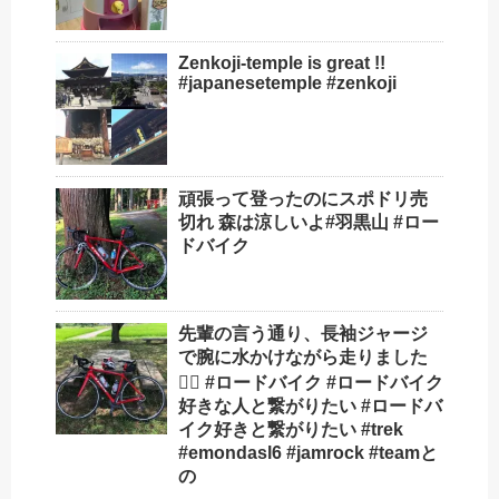
Zenkoji-temple is great !!
#japanesetemple #zenkoji
頑張って登ったのにスポドリ売
切れ 森は涼しいよ#羽黒山 #ロー
ドバイク
先輩の言う通り、長袖ジャージ
で腕に水かけながら走りました
🚴‍♂️ #ロードバイク #ロードバイク
好きな人と繋がりたい #ロードバ
イク好きと繋がりたい #trek
#emondasl6 #jamrock #teamと
の