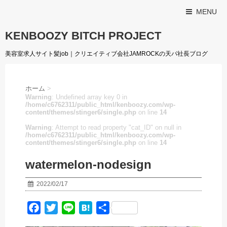
MENU
KENBOOZY BITCH PROJECT
美容室求人サイト髪job｜クリエイティブ会社JAMROCKの天パ社長ブログ
ホーム
>
Warning
: Undefined array key 0 in
/home/c6762311/public_html/kenboozy.com/wp-
content/themes/stinger6/single.php
on line
14
Warning
: Attempt to read property "cat_ID" on null in
/home/c6762311/public_html/kenboozy.com/wp-
content/themes/stinger6/single.php
on line
14
watermelon-nodesign
2022/02/17
F
T
L
H
共
a
w
i
a
有