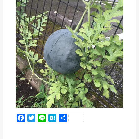
c
i
n
t
e
t
e
e
b
t
n
o
e
a
o
r
k
F
T
L
H
共
a
w
i
a
有
c
i
n
t