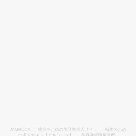
JAMROCK
地方のための美容室求人サイト
栃木のため
の求人サイト【とちワーク】
美容師就職相談所