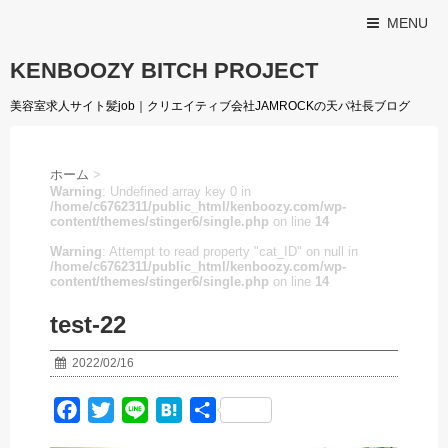
MENU
KENBOOZY BITCH PROJECT
美容室求人サイト髪job｜クリエイティブ会社JAMROCKの天パ社長ブログ
ホーム
>
Warning
: Undefined array key 0 in
/home/c6762311/public_html/kenboozy.com/wp-
content/themes/stinger6/single.php
on line
14
Warning
: Attempt to read property "cat_ID" on null in
/home/c6762311/public_html/kenboozy.com/wp-
content/themes/stinger6/single.php
on line
14
test-22
2022/02/16
F
T
L
H
共
a
w
i
a
有