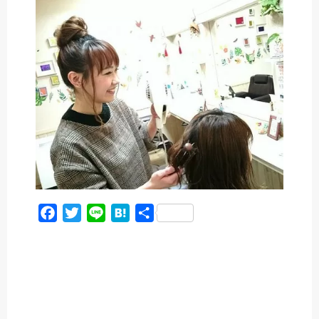
c
i
n
t
e
t
e
e
b
t
n
o
e
a
o
r
k
F
T
L
H
共
a
w
i
a
有
c
i
n
t
e
t
e
e
b
t
n
o
e
a