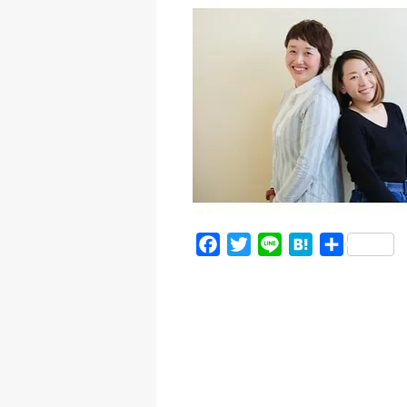
c
i
n
t
e
t
e
e
b
t
n
o
e
a
o
r
k
F
T
L
H
共
a
w
i
a
有
c
i
n
t
e
t
e
e
b
t
n
o
e
a
o
r