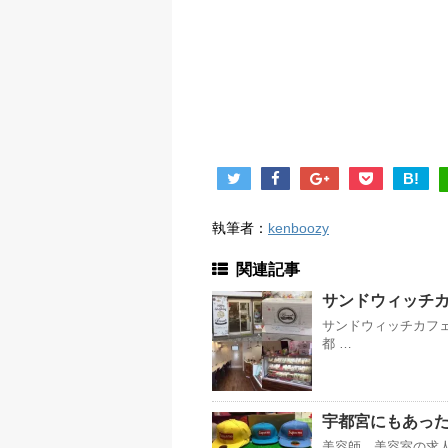
B!
執筆者：
kenboozy
関連記事
サンドウィッチ
サンドウィッチカフェ
都 …
宇都宮にもあったよ️
美容師、美容室の求人