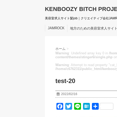
KENBOOZY BITCH PROJ
美容室求人サイト髪job｜クリエイティブ会社JAM
JAMROCK
地方のための美容室求人サイ
ホーム
>
Warning
: Undefined array key 0 in
/hom
content/themes/stinger6/single.php
on
Warning
: Attempt to read property "cat_I
/home/c6762311/public_html/kenboozy
test-20
2022/02/16
F
T
L
H
共
a
w
i
a
有