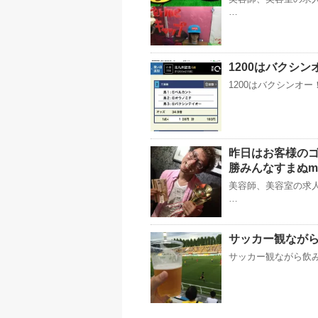
…
1200はバクシ
1200はバクシンオ
昨日はお客様のゴ
勝みんなすまぬm
美容師、美容室の求人
…
サッカー観なが
サッカー観ながら飲みに