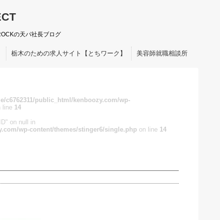
ECT
ROCKの天パ社長ブログ
ト
栃木のための求人サイト【とちワーク】
美容師就職相談所
e/c6762311/public_html/kenboozy.com/wp-
 line
14
D" on null in
.com/wp-content/themes/stinger6/single.php
on line
14