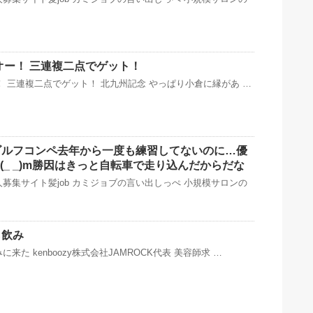
ンオー！ 三連複二点でゲット！
ー！ 三連複二点でゲット！ 北九州記念 やっぱり小倉に縁があ …
ルフコンペ️去年から一度も練習してないのに…優
(_ _)m勝因はきっと自転車で走り込んだからだな
募集サイト髪job カミジョブの言い出しっぺ 小規模サロンの
ら飲み
来た kenboozy株式会社JAMROCK代表 美容師求 …