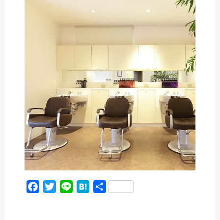
c
i
n
t
e
t
e
e
b
t
n
o
e
a
o
r
k
F
T
L
H
共
a
w
i
a
有
c
i
n
t