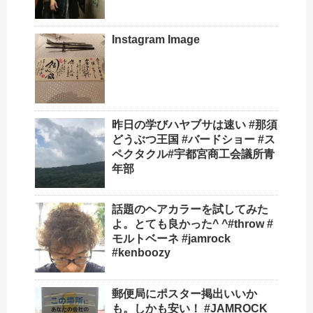
Instagram Image
昨日の学びハヤブサは速い️ #那須
どうぶつ王国 #バードショー #ス
ペクタクル#宇都宮商工会議所青
年部
話題のヘアカラーを試してみた
よ。とても良かった^ ^#throw #
モルトベーネ #jamrock
#kenboozy
郵便局にポスター掲出いいか
も。しかも安い！ #JAMROCK