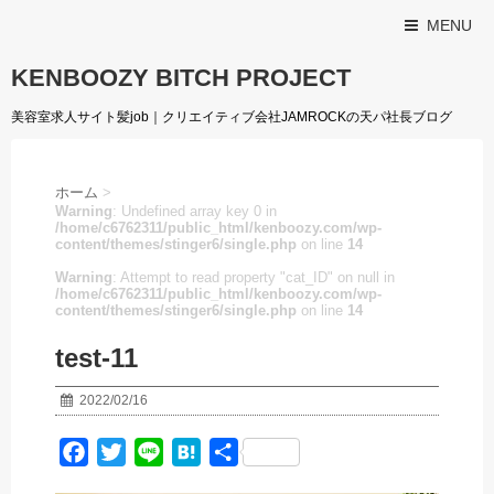
MENU
KENBOOZY BITCH PROJECT
美容室求人サイト髪job｜クリエイティブ会社JAMROCKの天パ社長ブログ
ホーム
>
Warning
: Undefined array key 0 in
/home/c6762311/public_html/kenboozy.com/wp-
content/themes/stinger6/single.php
on line
14
Warning
: Attempt to read property "cat_ID" on null in
/home/c6762311/public_html/kenboozy.com/wp-
content/themes/stinger6/single.php
on line
14
test-11
2022/02/16
F
T
L
H
共
a
w
i
a
有