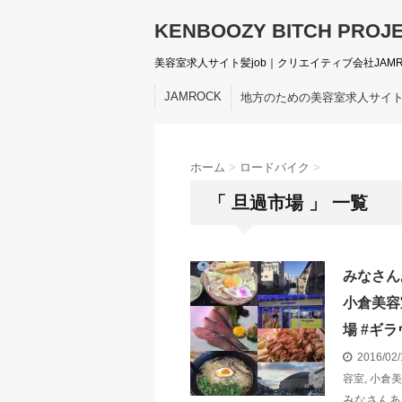
KENBOOZY BITCH PROJ
美容室求人サイト髪job｜クリエイティブ会社JAM
JAMROCK
地方のための美容室求人サイ
ホーム
>
ロードバイク
>
「 旦過市場 」 一覧
みなさん
小倉美容
場 #ギラ
2016/02
容室
,
小倉美
みなさんあ