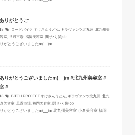
ありがとうご
/18
ロードバイク
すけさんうどん
,
ギラヴァンツ北九州
,
北九州美
容室
,
旦過市場
,
福岡美容室
,
関サバ
,
髪job
りがとうございましたm(__)m
ありがとうございましたm(__)m #北九州美容室 #
室 #
/18
BITCH PROJECT
すけさんうどん
,
ギラヴァンツ北九州
,
北九
倉美容室
,
旦過市場
,
福岡美容室
,
関サバ
,
髪job
りがとうございましたm(__)m 北九州美容室 小倉美容室 福岡