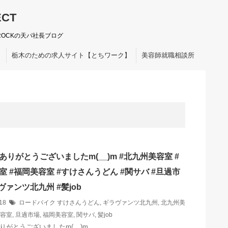
ECT
ROCKの天パ社長ブログ
ト
栃木のための求人サイト【とちワーク】
美容師就職相談所
ありがとうございましたm(__)m #北九州美容室 #
室 #福岡美容室 #すけさんうどん #関サバ #旦過市
ヴァンツ北九州 #髪job
/18
ロードバイク
すけさんうどん
,
ギラヴァンツ北九州
,
北九州美
容室
,
旦過市場
,
福岡美容室
,
関サバ
,
髪job
りがとうございましたm(__)m