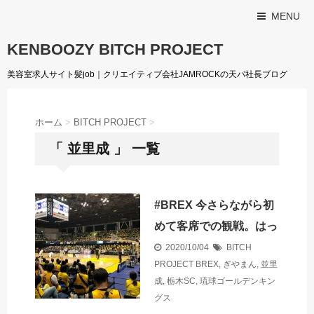
MENU
KENBOOZY BITCH PROJECT
美容室求人サイト髪job｜クリエイティブ会社JAMROCKの天パ社長ブログ
ホーム
>
BITCH PROJECT
>
「 並里成 」 一覧
#BREX 今さらながら初
めて客席での観戦。はっ
2020/10/04
BITCH
PROJECT
BREX
,
ぎやまん
,
並里
成
,
栃木SC
,
琉球ゴールデンキン
グス