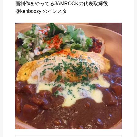
画制作をやってるJAMROCKの代表取締役
o
e
a
@kenboozy のインスタ
o
r
k