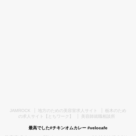
JAMROCK
地方のための美容室求人サイト
栃木のため
の求人サイト【とちワーク】
美容師就職相談所
最高でした️#チキンオムカレー #velocafe