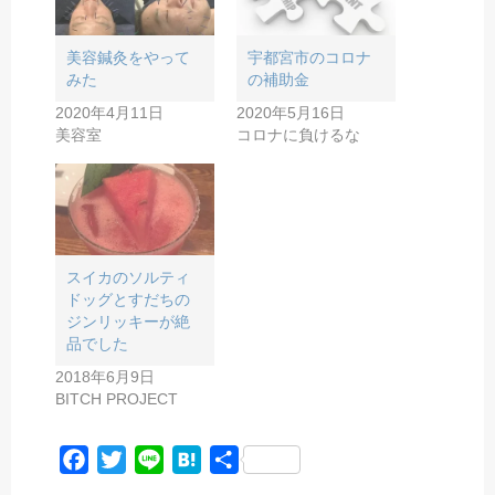
美容鍼灸をやって
宇都宮市のコロナ
みた
の補助金
2020年4月11日
2020年5月16日
美容室
コロナに負けるな
スイカのソルティ
ドッグとすだちの
ジンリッキーが絶
品でした
2018年6月9日
BITCH PROJECT
F
T
L
H
共
a
w
i
a
有