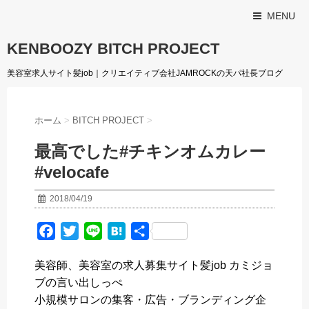
MENU
KENBOOZY BITCH PROJECT
美容室求人サイト髪job｜クリエイティブ会社JAMROCKの天パ社長ブログ
ホーム
>
BITCH PROJECT
>
最高でした️#チキンオムカレー
#velocafe
2018/04/19
F
T
L
H
共
a
w
i
a
有
美容師、美容室の求人募集サイト髪job カミジョ
c
i
n
t
ブの言い出しっぺ
e
t
e
e
小規模サロンの集客・広告・ブランディング企
b
t
n