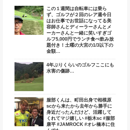
この１週間は自転車には乗ら
ず、ゴルフが２回のレア週今日
はお仕事でお世話になってる美
容師さんとディーラーさんとメ
ーカーさんと一緒に笑いすぎゴ
ルフ️5,000円でランチ食べ飲み放
題付き！土曜の大宮の1/3以下の
金額…
4年ぶりくらいのゴルフここにも
水害の傷跡…
服部くんは、町田出身で相模原
scから来たから去年から勝手に
身近だったんだけど、活躍して
くれてマジ嬉しい #栃木sc #服部
康平 #JAMROCK #オレ橋本に住