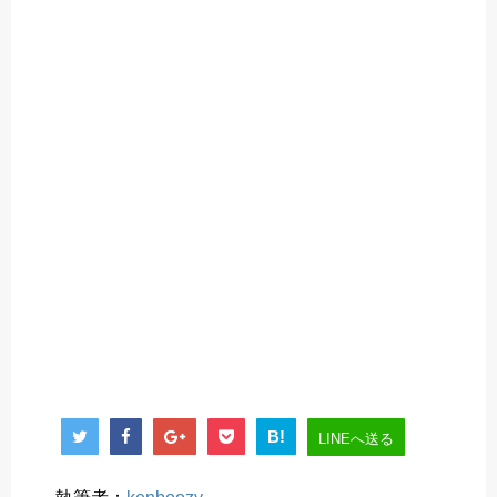
B!
LINEへ送る