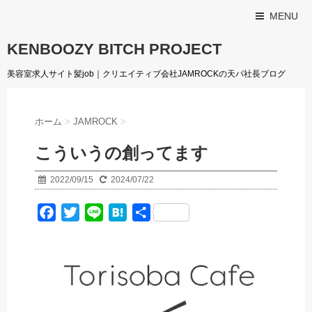
MENU
KENBOOZY BITCH PROJECT
美容室求人サイト髪job｜クリエイティブ会社JAMROCKの天パ社長ブログ
ホーム
>
JAMROCK
>
こういうの創ってます
2022/09/15
2024/07/22
F
T
L
H
共
a
w
i
a
有
c
i
n
t
e
t
e
e
b
t
n
o
e
a