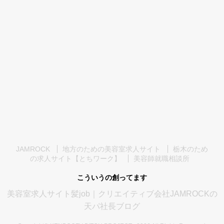
JAMROCK
地方のための美容室求人サイト
栃木のため
の求人サイト【とちワーク】
美容師就職相談所
こういうの創ってます
美容室求人サイト髪job｜クリエイティブ会社JAMROCKの
天パ社長ブログ