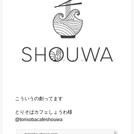
o
r
k
こういうの創ってます
とりそばカフェしょうわ様
@torisobacafeshouwa