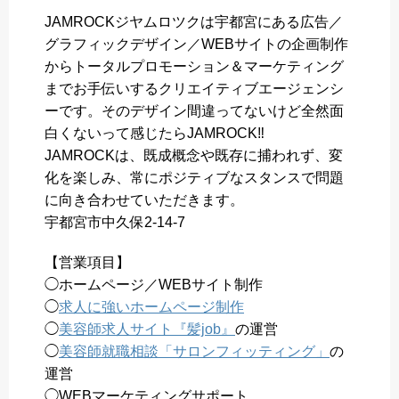
JAMROCKジヤムロツクは宇都宮にある広告／
グラフィックデザイン／WEBサイトの企画制作
からトータルプロモーション＆マーケティング
までお手伝いするクリエイティブエージェンシ
ーです。そのデザイン間違ってないけど全然面
白くないって感じたらJAMROCK‼️
JAMROCKは、既成概念や既存に捕われず、変
化を楽しみ、常にポジティブなスタンスで問題
に向き合わせていただきます。
宇都宮市中久保2-14-7
【営業項目】
◯ホームページ／WEBサイト制作
◯
求人に強いホームページ制作
◯
美容師求人サイト『髪job』
の運営
◯
美容師就職相談「サロンフィッティング」
の
運営
◯WEBマーケティングサポート