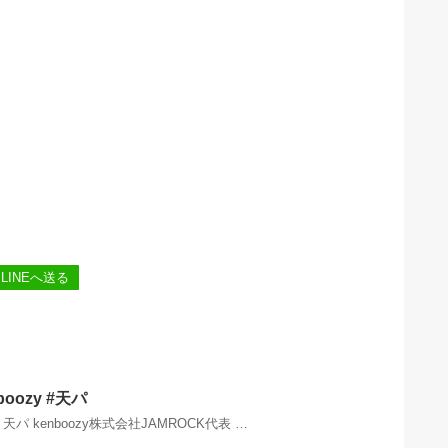
LINEへ送る
oozy #天パ
y 天パ kenboozy株式会社JAMROCK代表 …