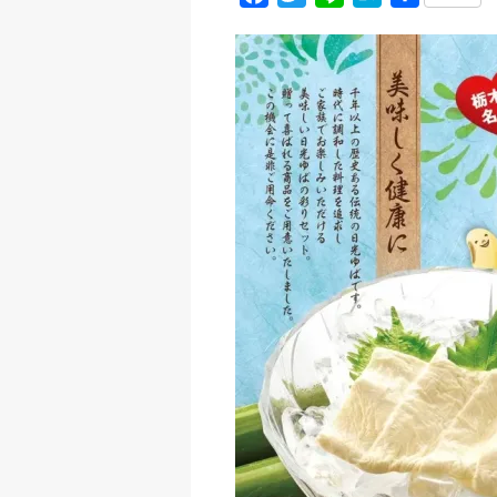
a
w
i
a
有
c
i
n
t
e
t
e
e
b
t
n
o
e
a
o
r
k