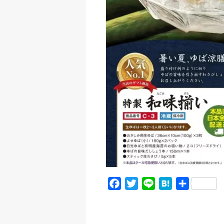
F
T
L
H
共
a
w
i
a
有
c
i
n
t
e
t
e
e