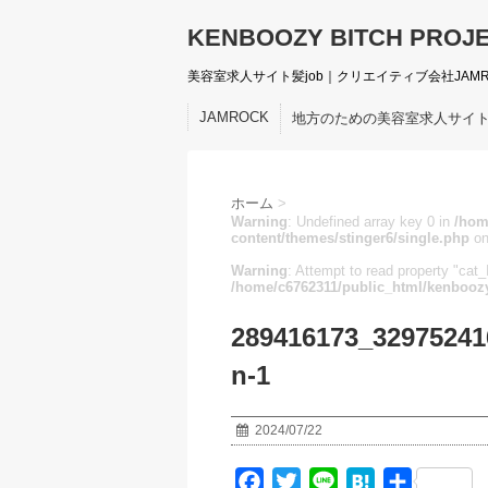
KENBOOZY BITCH PROJ
美容室求人サイト髪job｜クリエイティブ会社JAM
JAMROCK
地方のための美容室求人サイ
ホーム
>
Warning
: Undefined array key 0 in
/hom
content/themes/stinger6/single.php
on
Warning
: Attempt to read property "cat_I
/home/c6762311/public_html/kenboozy
289416173_32975241
n-1
2024/07/22
F
T
L
H
共