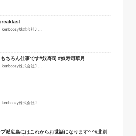
akfast
ram kenboozy株式会社J …
もちろん仕事です#奴寿司 #奴寿司華月
ram kenboozy株式会社J …
ram kenboozy株式会社J …
プ派広島にはこれからお世話になります^ ^#北別