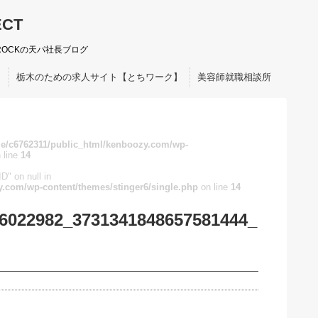
ECT
ROCKの天パ社長ブログ
ト
栃木のための求人サイト【とちワーク】
美容師就職相談所
e/c6762311/public_html/kenboozy.com/wp-
 line
14
D" on null in
.com/wp-content/themes/stinger6/single.php
on line
14
6022982_3731341848657581444_