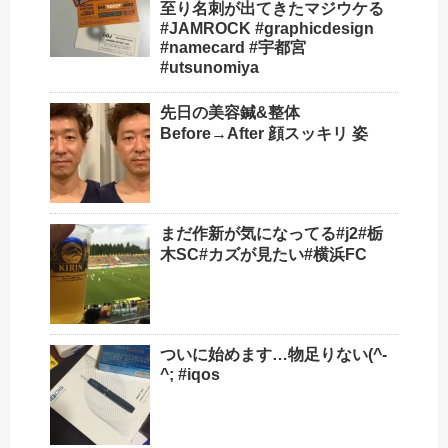
至り名刺が出てきた️マジウケる
#JAMROCK #graphicdesign
#namecard #宇都宮
#utsunomiya
先日の美容鍼&整体
Before→After 顔スッキリ 姿
まだ作新が気になってる#j2#栃
木SC#カズが見たい#横浜FC
ついに始めます…物足りない(^-
^; #iqos