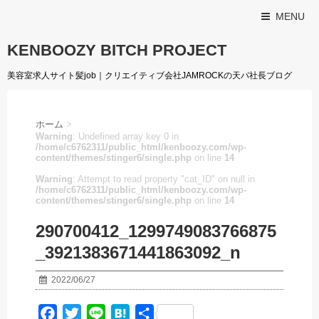
MENU
KENBOOZY BITCH PROJECT
美容室求人サイト髪job｜クリエイティブ会社JAMROCKの天パ社長ブログ
ホーム
>
Warning
: Undefined array key 0 in
/home/c6762311/public_html/kenboozy.com/wp-
content/themes/stinger6/single.php
on line
14
Warning
: Attempt to read property "cat_ID" on null in
/home/c6762311/public_html/kenboozy.com/wp-
content/themes/stinger6/single.php
on line
14
290700412_1299749083766875
_3921383671441863092_n
2022/06/27
F
T
L
H
共