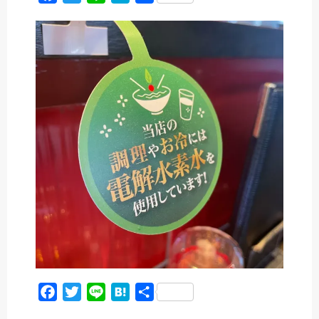
a
w
i
a
有
c
i
n
t
e
t
e
e
b
t
n
o
e
a
o
r
k
F
T
L
H
共
a
w
i
a
有