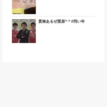
貫禄あるぜ栗原^ ^ #同い年