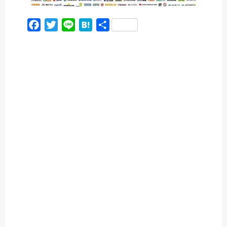
F
T
L
H
共
a
w
i
a
有
c
i
n
t
e
t
e
e
b
t
n
o
e
a
o
r
k