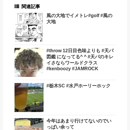
関連記事
風の大地でイメトレ#golf #風の
大地
#throw 12日目色味よりも #天パ
図鑑 になってる^ ^ #天パのキレ
イさならワールドクラス
#kenboozy #JAMROCK
#栃木SC #水戸ホーリーホック
今年はあまり行けてないのでい
っぱい余って