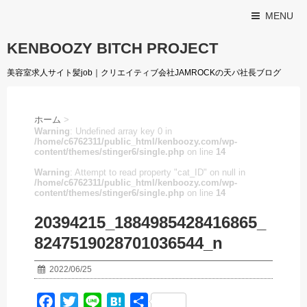
MENU
KENBOOZY BITCH PROJECT
美容室求人サイト髪job｜クリエイティブ会社JAMROCKの天パ社長ブログ
ホーム
>
Warning
: Undefined array key 0 in
/home/c6762311/public_html/kenboozy.com/wp-
content/themes/stinger6/single.php
on line
14
Warning
: Attempt to read property "cat_ID" on null in
/home/c6762311/public_html/kenboozy.com/wp-
content/themes/stinger6/single.php
on line
14
20394215_1884985428416865_
8247519028701036544_n
2022/06/25
F
T
L
H
共