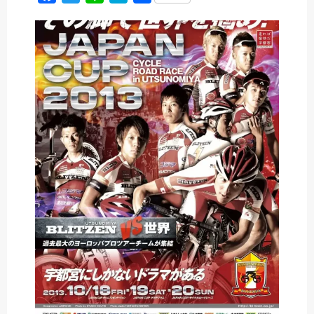
a
w
i
a
有
c
i
n
t
e
t
e
e
b
t
n
o
e
a
o
r
k