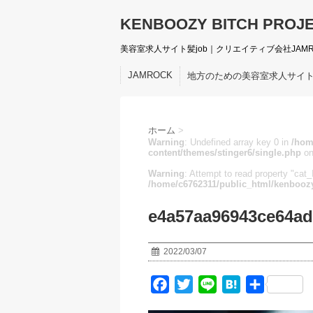
KENBOOZY BITCH PROJ
美容室求人サイト髪job｜クリエイティブ会社JAM
JAMROCK
地方のための美容室求人サイ
ホーム
>
Warning
: Undefined array key 0 in
/hom
content/themes/stinger6/single.php
on
Warning
: Attempt to read property "cat_I
/home/c6762311/public_html/kenboozy
e4a57aa96943ce64ad
2022/03/07
F
T
L
H
共
a
w
i
a
有