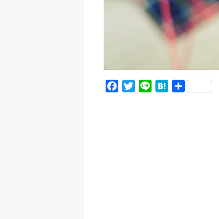
F
T
L
H
共
a
w
i
a
有
c
i
n
t
e
t
e
e
b
t
n
o
e
a
o
r
k