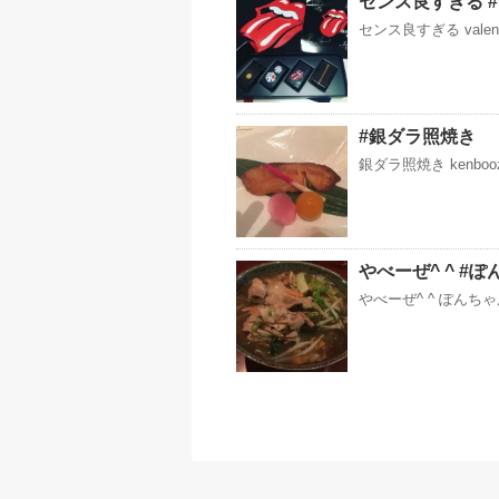
センス良すぎる #vale
センス良すぎる valentin
#銀ダラ照焼き
銀ダラ照焼き kenbo
やべーぜ^ ^ #
やべーぜ^ ^ ぽんちゃ