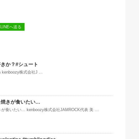
LINEへ送る
きか？#シュート
ram kenboozy株式会社J …
串焼きが食いたい…
食いたい… kenboozy株式会社JAMROCK代表 美 …