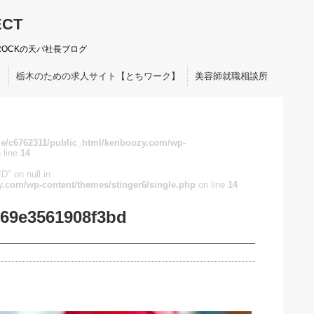
ECT
ROCKの天パ社長ブログ
ト
栃木のための求人サイト【とちワーク】
美容師就職相談所
e/c6762311/public_html/kenboozy.com/wp-
 line
14
D" on null in
.com/wp-content/themes/stinger6/single.php
on line
14
69e3561908f3bd