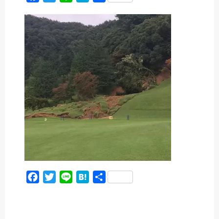
a
w
i
a
有
c
i
n
t
e
t
e
e
b
t
n
o
e
a
o
r
k
F
T
L
H
共
a
w
i
a
有
c
i
n
t
e
t
e
e