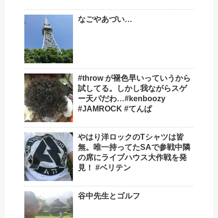
なごやあづい…
#throw が褪色早いっていうから
試してる。しかし我ながらスゲ
ー天パだわ…#kenboozy
#JAMROCK #てんぱ
やはり洋ロックのTシャツは皆
無。唯一持ってたSAで参戦中隣
の席にライブハウス大作戦を発
見！ #ベリテン
谷中先生とゴルフ