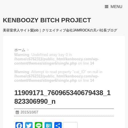
MENU
KENBOOZY BITCH PROJECT
美容室求人サイト髪job｜クリエイティブ会社JAMROCKの天パ社長ブログ
ホーム
>
Warning
: Undefined array key 0 in
/home/c6762311/public_html/kenboozy.com/wp-
content/themes/stinger6/single.php
on line
14
Warning
: Attempt to read property "cat_ID" on null in
/home/c6762311/public_html/kenboozy.com/wp-
content/themes/stinger6/single.php
on line
14
11909171_760965340679438_1
823306990_n
2015/10/07
F
T
L
H
共