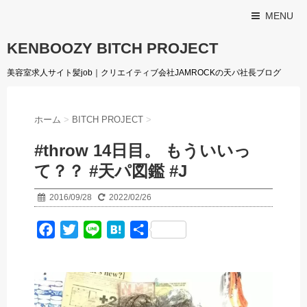
MENU
KENBOOZY BITCH PROJECT
美容室求人サイト髪job｜クリエイティブ会社JAMROCKの天パ社長ブログ
ホーム
>
BITCH PROJECT
>
#throw 14日目。 もういいっ
て？？ #天パ図鑑 #J
2016/09/28
2022/02/26
F
T
L
H
共
a
w
i
a
有
c
i
n
t
e
t
e
e
b
t
n