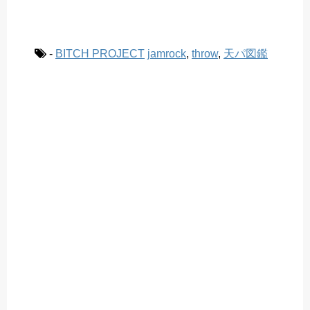
-
BITCH PROJECT
jamrock
,
throw
,
天パ図鑑