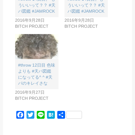
ういいって？？ #天
ういいって？？ #天
パ図鑑 #JAMROCK
パ図鑑 #JAMROCK
2016年9月28日
2016年9月28日
BITCH PROJECT
BITCH PROJECT
#throw 12日目 色味
よりも #天パ図鑑
になってる^ ^ #天
パのキレイさな
2016年9月27日
BITCH PROJECT
F
T
L
H
共
a
w
i
a
有
c
i
n
t