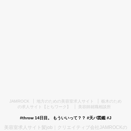
JAMROCK
地方のための美容室求人サイト
栃木のため
の求人サイト【とちワーク】
美容師就職相談所
#throw 14日目。 もういいって？？ #天パ図鑑 #J
美容室求人サイト髪job｜クリエイティブ会社JAMROCKの