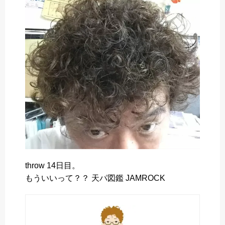
o
e
a
o
r
k
throw 14日目。
もういいって？？ 天パ図鑑 JAMROCK