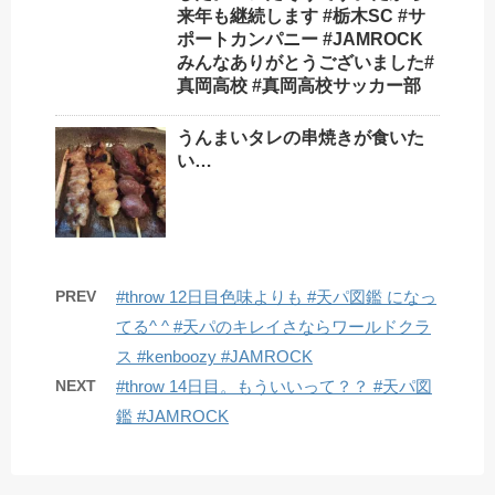
来年も継続します #栃木SC #サ
ポートカンパニー #JAMROCK
みんなありがとうございました#
真岡高校 #真岡高校サッカー部
うんまいタレの串焼きが食いた
い…
PREV
#throw 12日目色味よりも #天パ図鑑 になっ
てる^ ^ #天パのキレイさならワールドクラ
ス #kenboozy #JAMROCK
NEXT
#throw 14日目。もういいって？？ #天パ図
鑑 #JAMROCK