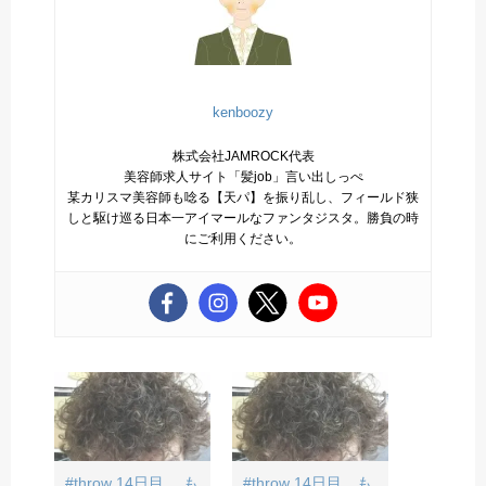
kenboozy
株式会社JAMROCK代表
美容師求人サイト「髪job」言い出しっぺ
某カリスマ美容師も唸る【天パ】を振り乱し、フィールド狭
しと駆け巡る日本一アイマールなファンタジスタ。勝負の時
にご利用ください。
#throw 14日目。 も
#throw 14日目。も