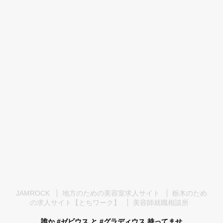
JAMROCK
地方のための美容室求人サイト
栃木のため
の求人サイト【とちワーク】
美容師就職相談所
誰か #ゼビウス と #グラディウス 持ってませ