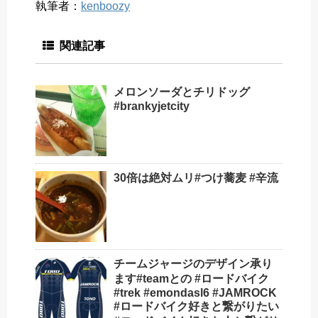
執筆者：
kenboozy
関連記事
メロンソーダとチリドッグ
#brankyjetcity
30倍は絶対ムリ#つけ蕎麦 #辛流
チームジャージのデザイン承り
ます#teamとの #ロードバイク
#trek #emondasl6 #JAMROCK
#ロードバイク好きと繋がりたい