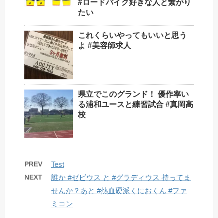
#ロードバイク好きな人と繋がり
たい
これくらいやってもいいと思う
よ #美容師求人
県立でこのグランド！ 優作率い
る浦和ユースと練習試合 #真岡高
校
PREV
Test
NEXT
誰か #ゼビウス と #グラディウス 持ってま
せんか？あと #熱血硬派くにおくん #ファ
ミコン