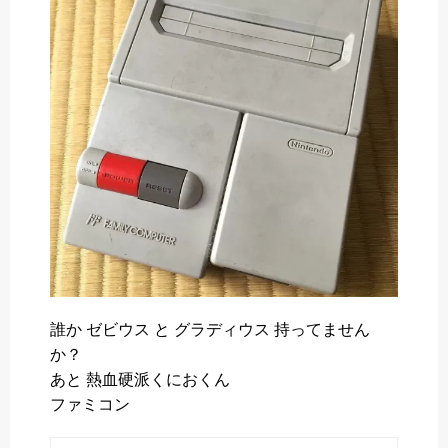
o
e
a
o
r
k
誰か ゼビウス と グラディウス 持ってません
か？
あと 熱血硬派くにおくん
ファミコン