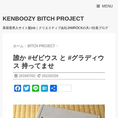
MENU
KENBOOZY BITCH PROJECT
美容室求人サイト髪job｜クリエイティブ会社JAMROCKの天パ社長ブログ
ホーム
>
BITCH PROJECT
>
誰か #ゼビウス と #グラディウ
ス 持ってませ
2016/07/02
2022/02/26
F
T
L
H
共
a
w
i
a
有
c
i
n
t
e
t
e
e
b
t
n