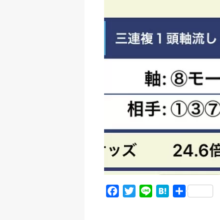
c
i
n
t
e
t
e
e
b
t
n
o
e
a
o
r
k
F
T
L
H
共
a
w
i
a
有
c
i
n
t