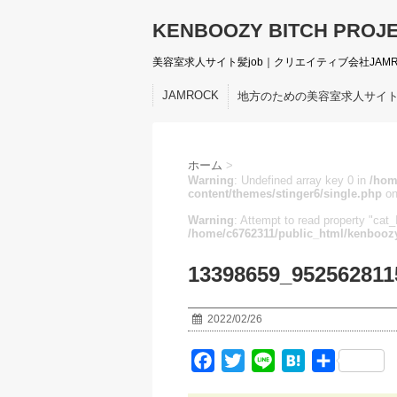
KENBOOZY BITCH PROJ
美容室求人サイト髪job｜クリエイティブ会社JAM
JAMROCK
地方のための美容室求人サイ
ホーム
>
Warning
: Undefined array key 0 in
/hom
content/themes/stinger6/single.php
on
Warning
: Attempt to read property "cat_I
/home/c6762311/public_html/kenboozy
13398659_952562811
2022/02/26
F
T
L
H
共
a
w
i
a
有