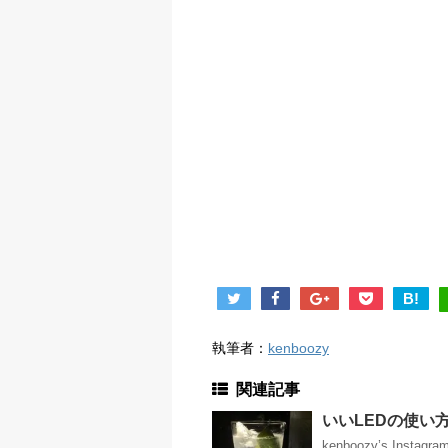
B!
執筆者：
kenboozy
関連記事
いいLEDの使い方
kenboozy’s Instag