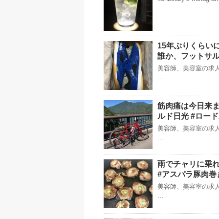
15年ぶりくらい
誰か、フットサル
美容師、美容室の求人
…
筋肉痛は今日来ま
ルド日光 #ロー
美容師、美容室の求人
…
雨でチャリに乗
#アスパラ豚肉巻
美容師、美容室の求人
…