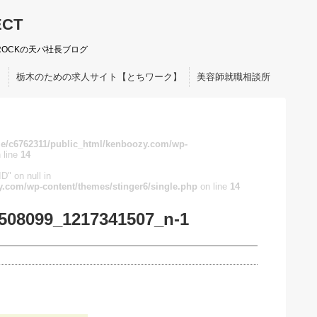
ECT
ROCKの天パ社長ブログ
ト
栃木のための求人サイト【とちワーク】
美容師就職相談所
e/c6762311/public_html/kenboozy.com/wp-
 line
14
D" on null in
.com/wp-content/themes/stinger6/single.php
on line
14
508099_1217341507_n-1