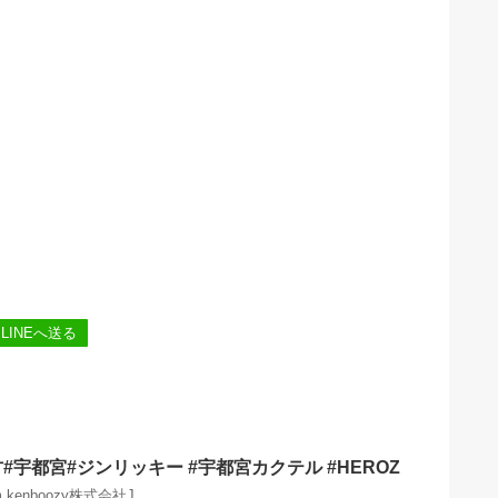
LINEへ送る
#宇都宮#ジンリッキー #宇都宮カクテル #HEROZ
ram kenboozy株式会社J …