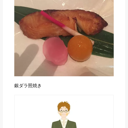
o
r
k
銀ダラ照焼き