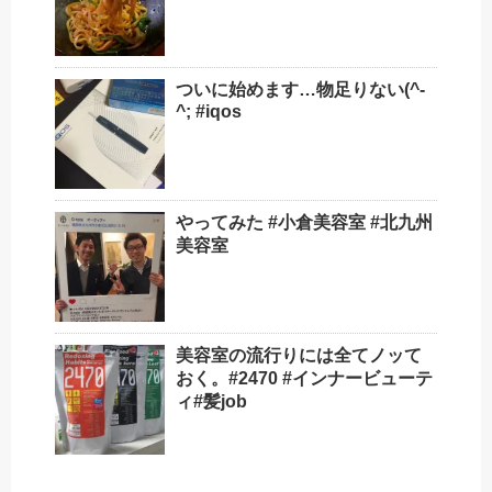
ついに始めます…物足りない(^-
^; #iqos
やってみた #小倉美容室 #北九州
美容室
美容室の流行りには全てノッて
おく。#2470 #インナービューテ
ィ#髪job