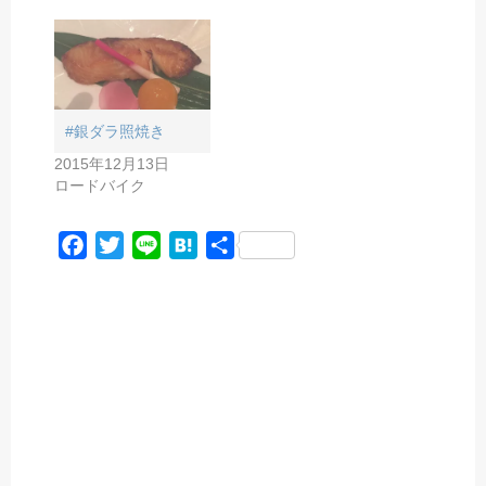
#銀ダラ照焼き
2015年12月13日
ロードバイク
F
T
L
H
共
a
w
i
a
有
c
i
n
t
e
t
e
e
b
t
n
o
e
a
o
r
k