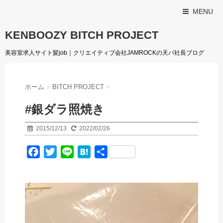
MENU
KENBOOZY BITCH PROJECT
美容室求人サイト髪job｜クリエイティブ会社JAMROCKの天パ社長ブログ
ホーム
>
BITCH PROJECT
>
#銀ダラ照焼き
2015/12/13
2022/02/26
F
T
L
H
共
a
w
i
a
有
c
i
n
t
e
t
e
e
b
t
n
o
e
a