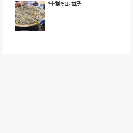
#十割そば#益子