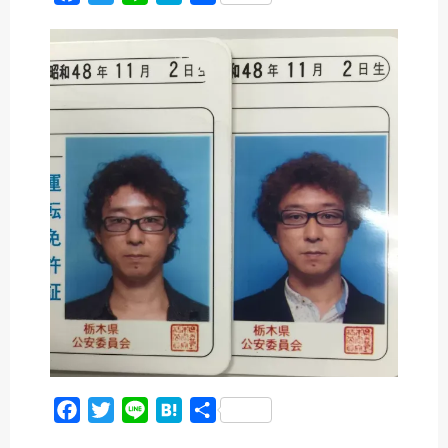
a
w
i
a
有
c
i
n
t
e
t
e
e
b
t
n
o
e
a
o
r
k
F
T
L
H
共
a
w
i
a
有