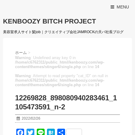
MENU
KENBOOZY BITCH PROJECT
美容室求人サイト髪job｜クリエイティブ会社JAMROCKの天パ社長ブログ
ホーム
>
Warning
: Undefined array key 0 in
/home/c6762311/public_html/kenboozy.com/wp-
content/themes/stinger6/single.php
on line
14
Warning
: Attempt to read property "cat_ID" on null in
/home/c6762311/public_html/kenboozy.com/wp-
content/themes/stinger6/single.php
on line
14
12269828_898080940283461_1
105473591_n-2
2022/02/26
F
T
L
H
共