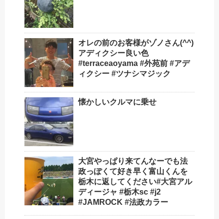
オレの前のお客様がゾノさん(^^)
アディクシー良い色️
#terraceaoyama #外苑前 #アデ
ィクシー #ツナシマジック
懐かしいクルマに乗せ
大宮やっぱり来てんなーでも法
政っぽくて好き早く富山くんを
栃木に返してください#大宮アル
ディージャ #栃木sc #j2
#JAMROCK #法政カラー